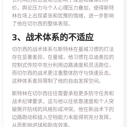
价。舆论压力与个人心理压力叠加，使得斯特
林在场上出现紧张和犹豫的情绪，进一步影响
了他在切尔西的整体表现。
3、战术体系的不适应
切尔西的战术体系与斯特林在曼城习惯的打法
存在显著差异。在曼城，他习惯在瓜迪奥拉的
控制式传控中充分利用边路速度和灵活跑位，
而切尔西的战术更注重整体防守与快速反击。
这种体系差异限制了他的自由发挥空间。
斯特林在切尔西往往需要承担更多防守任务和
战术纪律要求，这与他以往依靠速度和个人突
破撕开防线的风格形成冲突。他在新战术下的
边路跑动和插入空档能力未能得到充分发挥，
从而影响进球和助攻效率。