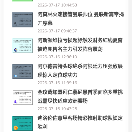
2026-07-17 10:44:53
阿莫林火速接管曼联帅位 曼联新篇章揭
开序幕
2026-07-17 09:46:37
阿斯顿维拉亏损超标触发财务红线夏窗
被迫兜售名主力引发阵容震荡
2026-07-16 12:36:10
阿尔德雷特头球绝杀阿根廷力压强敌展
现惊人定位球功力
2026-07-16 11:39:16
金玟哉加盟拜仁慕尼黑首季面临多重挑
战需尽快适应欧洲赛场
2026-07-16 10:43:25
迪洛伦佐意甲客场精彩推射助球队锁定
胜利