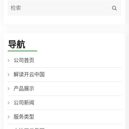
导航
公司首页
解读开云中国
产品展示
公司新闻
服务类型