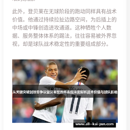
此外，登贝莱在无球阶段的跑动同样具有战术
价值。他通过持续拉扯边路空间，为后插上的
中场或中锋创造进攻通道。这种牺牲个人数
据、服务整体体系的踢法，往往容易被外界忽
视，却是球队战术稳定性的重要组成部分。