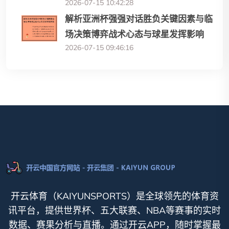
2026-07-15 10:42:28
解析亚洲杯强强对话胜负关键因素与临
场决策博弈战术心态与球星发挥影响
2026-07-15 09:46:16
开云体育（KAIYUNSPORTS）是全球领先的体育资
讯平台，提供世界杯、五大联赛、NBA等赛事的实时
数据、赛果分析与直播。通过开云APP，随时掌握最