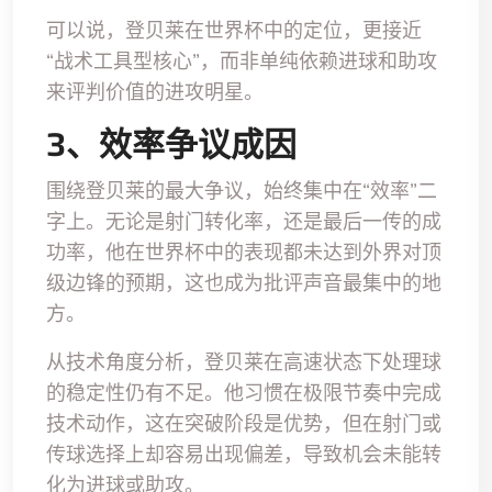
可以说，登贝莱在世界杯中的定位，更接近
“战术工具型核心”，而非单纯依赖进球和助攻
来评判价值的进攻明星。
3、效率争议成因
围绕登贝莱的最大争议，始终集中在“效率”二
字上。无论是射门转化率，还是最后一传的成
功率，他在世界杯中的表现都未达到外界对顶
级边锋的预期，这也成为批评声音最集中的地
方。
从技术角度分析，登贝莱在高速状态下处理球
的稳定性仍有不足。他习惯在极限节奏中完成
技术动作，这在突破阶段是优势，但在射门或
传球选择上却容易出现偏差，导致机会未能转
化为进球或助攻。