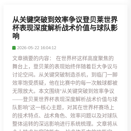
从关键突破到效率争议登贝莱世界
杯表现深度解析战术价值与球队影
响
2026-05-22 16:04:12
文章摘要的内容： 在世界杯这样高度聚焦的
舞台上，登贝莱的表现始终伴随着巨大争议与
讨论空间。从关键突破制造杀机，到临门一脚
效率饱受质疑，他在比赛中的每一次触球都被
无限放大。本文围绕“从关键突破到效率争议
——登贝莱世界杯表现深度解析战术价值与球
队影响”这一核心主题，对其在世界杯赛场上
的技术特点、战术角色、效率问题以及对球队
整体运转的深远影响进行系统梳理。文章将从