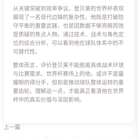
从关键突破到效率争议，登贝莱的世界杯表现
展现了一名现代边锋的复杂性。他既是打破防
守平衡的重要武器，也是因数据不够亮眼而饱
受质疑的焦点人物。通过技术、战术与角色定
位的综合分析，可以看到他在球队体系中的不
可替代性。
整体而言，评价登贝莱不能脱离具体战术环境
与比赛需求。世界杯赛场上的他，或许不是最
耀眼的得分手，但却是推动球队整体运转的重
要齿轮。理解这一点，才能真正看清他在世界
杯中的真实价值与深层影响。
上一篇