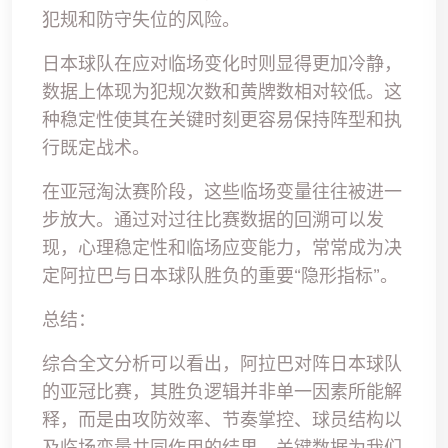
犯规和防守失位的风险。
日本球队在应对临场变化时则显得更加冷静，
数据上体现为犯规次数和黄牌数相对较低。这
种稳定性使其在关键时刻更容易保持阵型和执
行既定战术。
在亚冠淘汰赛阶段，这些临场变量往往被进一
步放大。通过对过往比赛数据的回溯可以发
现，心理稳定性和临场应变能力，常常成为决
定阿拉巴与日本球队胜负的重要“隐形指标”。
总结：
综合全文分析可以看出，阿拉巴对阵日本球队
的亚冠比赛，其胜负逻辑并非单一因素所能解
释，而是由攻防效率、节奏掌控、球员结构以
及临场变量共同作用的结果。关键数据为我们