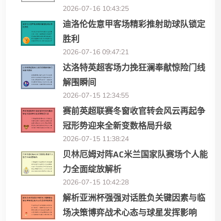
2026-07-16 10:43:25
迪洛伦佐意甲客场精彩推射助球队锁定
胜利
2026-07-16 09:47:21
达洛特英超客场力挽狂澜奉献惊险门线
解围瞬间
2026-07-15 12:34:55
赛前英超联赛冬窗收官转会风云再起争
冠形势迎来全新变数格局升级
2026-07-15 11:38:24
贝林厄姆对阵AC米兰国家队赛场个人能
力全面绽放解析
2026-07-15 10:42:28
解析亚洲杯强强对话胜负关键因素与临
场决策博弈战术心态与球星发挥影响