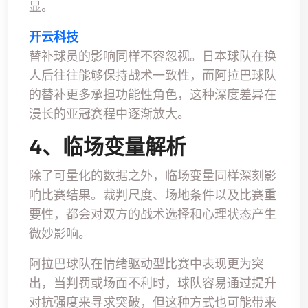
显。
开云科技
替补球员的影响同样不容忽视。日本球队在换
人后往往能够保持战术一致性，而阿拉巴球队
的替补更多承担功能性角色，这种深度差异在
漫长的亚冠赛程中逐渐放大。
4、临场变量解析
除了可量化的数据之外，临场变量同样深刻影
响比赛结果。裁判尺度、场地条件以及比赛重
要性，都会对双方的战术选择和心理状态产生
微妙影响。
阿拉巴球队在情绪驱动型比赛中表现更为突
出，当判罚或场面不利时，球队容易通过提升
对抗强度来寻求突破，但这种方式也可能带来