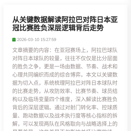
从关键数据解读阿拉巴对阵日本亚
冠比赛胜负深层逻辑背后走势
2026-03-10 15:27:59
文章摘要的内容：在亚冠赛场上，阿拉巴球队
对阵日本球队的较量，往往不仅仅是比分层面
的胜负之争，更是一场由数据、节奏、战术和
心理共同编织而成的综合博弈。本文以关键数
据为切入点，系统梳理阿拉巴对阵日本球队时
的比赛走势，从攻防效率、比赛节奏、球员结
构以及临场变量四个维度，深入解读比赛胜负
背后的深层逻辑。通过对射门转化率、控球质
量、跑动数据以及战术执行度等核心指标的拆
解，可以发现两队在风格取向与战略选择上的