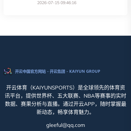
2026-07-15 09:46:16
开云体育（KAIYUNSPORTS）是全球领先的体育资
讯平台，提供世界杯、五大联赛、NBA等赛事的实时
数据、赛果分析与直播。通过开云APP，随时掌握最
新动态，畅享体育魅力。
gleeful@qq.com