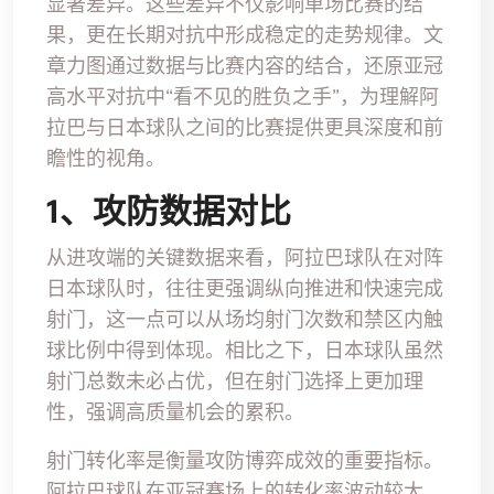
显著差异。这些差异不仅影响单场比赛的结
果，更在长期对抗中形成稳定的走势规律。文
章力图通过数据与比赛内容的结合，还原亚冠
高水平对抗中“看不见的胜负之手”，为理解阿
拉巴与日本球队之间的比赛提供更具深度和前
瞻性的视角。
1、攻防数据对比
从进攻端的关键数据来看，阿拉巴球队在对阵
日本球队时，往往更强调纵向推进和快速完成
射门，这一点可以从场均射门次数和禁区内触
球比例中得到体现。相比之下，日本球队虽然
射门总数未必占优，但在射门选择上更加理
性，强调高质量机会的累积。
射门转化率是衡量攻防博弈成效的重要指标。
阿拉巴球队在亚冠赛场上的转化率波动较大，