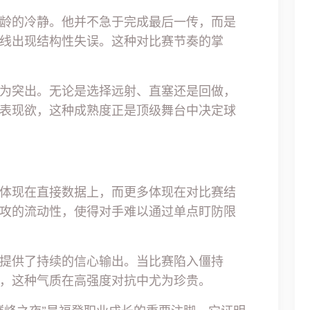
龄的冷静。他并不急于完成最后一传，而是
线出现结构性失误。这种对比赛节奏的掌
为突出。无论是选择远射、直塞还是回做，
表现欲，这种成熟度正是顶级舞台中决定球
体现在直接数据上，而更多体现在对比赛结
攻的流动性，使得对手难以通过单点盯防限
提供了持续的信心输出。当比赛陷入僵持
，这种气质在高强度对抗中尤为珍贵。