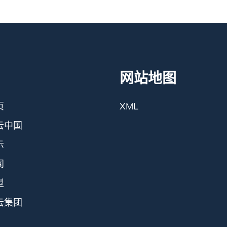
网站地图
页
XML
云中国
示
闻
型
云集团