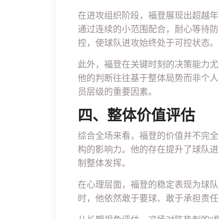
在进攻组织阶段，福登展现出超越年
通过连续的小范围配合，耐心等待防
控，使球队进攻始终处于可控状态。
此外，福登在关键时刻的决策能力尤
他的判断往往基于整体局势而非个人
员层级的重要因素。
四、整体价值评估
综合全场来看，福登的价值并不完全
构的影响力。他的存在提升了球队进
制整体发挥。
在心理层面，福登的稳定表现为球队
时，他依然敢于要球、敢于承担责任