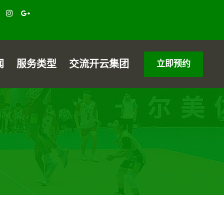
闻
服务类型
交流开云集团
立即预约