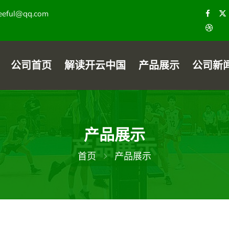
eeful@qq.com
公司首页
解读开云中国
产品展示
公司新
产品展示
首页
产品展示