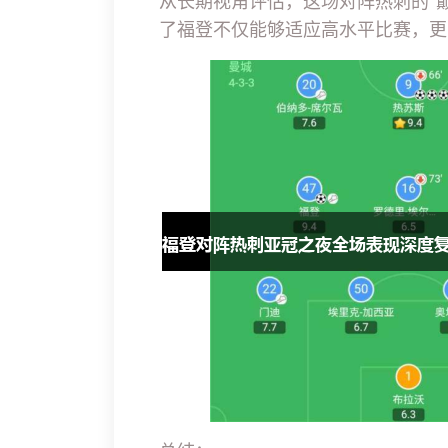
从长期视角评估，这场对阵热刺的“
了福登不仅能够适应高水平比赛，更