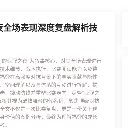
夜全场表现深度复盘解析技
刺的亚冠之夜”为叙事核心，对其全场表现进行
技术细节、战术执行、比赛阅读能力以及整
福登在高强度对抗背景下的真实贡献与隐性
、空间理解以及与体系的互动进行拆解，揭
奏、撬动防线并重塑比赛走向。尽管“亚冠之
章将其视为巅峰舞台的代名词，聚焦顶级对抗
全文不仅是一次比赛复盘，更是一份关于现
身价值的案例分析，最终为理解福登的成长
考。