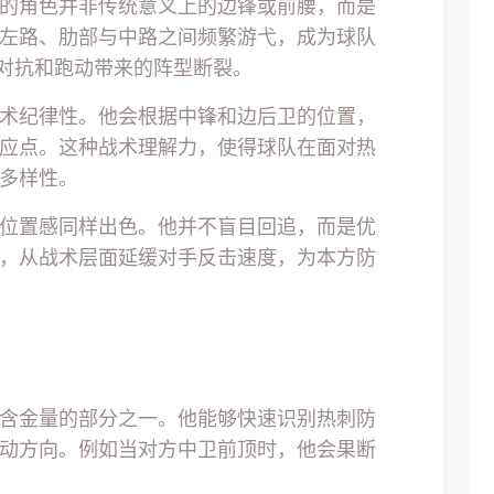
的角色并非传统意义上的边锋或前腰，而是
左路、肋部与中路之间频繁游弋，成为球队
因对抗和跑动带来的阵型断裂。
术纪律性。他会根据中锋和边后卫的位置，
应点。这种战术理解力，使得球队在面对热
多样性。
位置感同样出色。他并不盲目回追，而是优
，从战术层面延缓对手反击速度，为本方防
含金量的部分之一。他能够快速识别热刺防
动方向。例如当对方中卫前顶时，他会果断