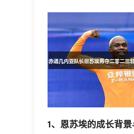
1、恩苏埃的成长背景