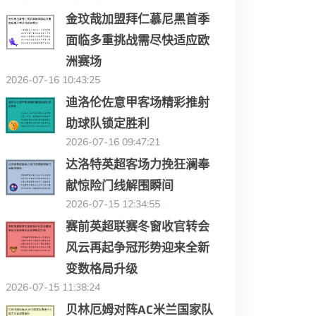
金玟哉加盟拜仁慕尼黑首季
面临多重挑战需尽快适应欧
洲赛场
2026-07-16 10:43:25
迪洛伦佐意甲客场精彩推射
助球队锁定胜利
2026-07-16 09:47:21
达洛特英超客场力挽狂澜奉
献惊险门线解围瞬间
2026-07-15 12:34:55
赛前英超联赛冬窗收官转会
风云再起争冠形势迎来全新
变数格局升级
2026-07-15 11:38:24
贝林厄姆对阵AC米兰国家队