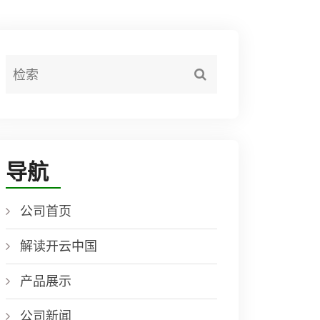
导航
公司首页
解读开云中国
产品展示
公司新闻