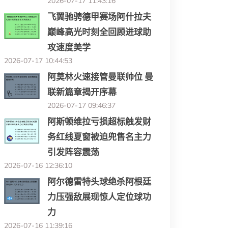
2026-07-17 11:43:16
飞翼驰骋德甲赛场阿什拉夫
巅峰高光时刻全回顾进球助
攻速度美学
2026-07-17 10:44:53
阿莫林火速接管曼联帅位 曼
联新篇章揭开序幕
2026-07-17 09:46:37
阿斯顿维拉亏损超标触发财
务红线夏窗被迫兜售名主力
引发阵容震荡
2026-07-16 12:36:10
阿尔德雷特头球绝杀阿根廷
力压强敌展现惊人定位球功
力
2026-07-16 11:39:16