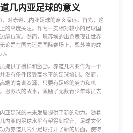
赤道几内亚足球的意义
成功，对赤道几内亚足球的意义深远。首先，这
上的高度关注。作为一支相对较小的足球国
边缘位置。然而，恩苏埃的出色表现让世界
无论是在国内还是国际赛场上，恩苏埃的成
力。
员提供了榜样和激励。赤道几内亚作为一个
并没有条件接受高水平的足球培训。然而，
高端的青训资源，只要有足够的努力和机
。恩苏埃的故事，激励了无数青少年球员去
内亚足球的未来发展提供了新的动力。随着
几内亚的足球水平有望得到提升，足球文化
功为赤道几内亚足球打开了新的局面，使得