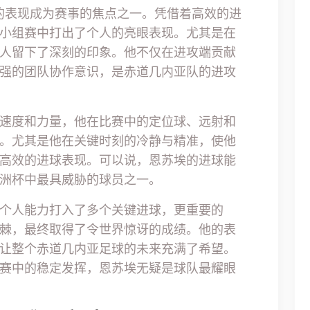
色的表现成为赛事的焦点之一。凭借着高效的进
小组赛中打出了个人的亮眼表现。尤其是在
人留下了深刻的印象。他不仅在进攻端贡献
强的团队协作意识，是赤道几内亚队的进攻
速度和力量，他在比赛中的定位球、远射和
。尤其是他在关键时刻的冷静与精准，使他
高效的进球表现。可以说，恩苏埃的进球能
洲杯中最具威胁的球员之一。
个人能力打入了多个关键进球，更重要的
棘，最终取得了令世界惊讶的成绩。他的表
让整个赤道几内亚足球的未来充满了希望。
赛中的稳定发挥，恩苏埃无疑是球队最耀眼