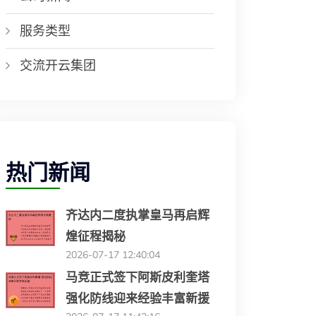
服务类型
交流开云集团
热门新闻
齐达内二度执掌皇马再启辉
煌征程揭秘
2026-07-17 12:40:04
马竞正式签下阿斯皮利奎塔
强化防线迎来经验丰富新援