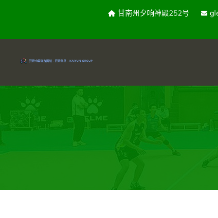
甘南州夕响神殿252号
gl