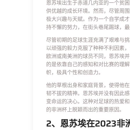
恩苏埃出生于赤道几内亚的一个贫困
供优越的成长环境。然而，尽管周围
极大兴趣与天赋。作为一个自学成才
持不懈的努力，在街头巷尾踢球，最
尽管初期的足球生涯充满了艰难与挑
以顽强的毅力克服了种种不利因素，
欧洲或南美洲的球员不同，恩苏埃并
的是依靠自己的感知和对比赛的理解
帜，极具个性和创造力。
他的草根出身和家庭背景，使得他在
韧不拔的精神。恩苏埃并没有因此感
变命运的决心。这种对足球的热爱和
的非洲杯上脱颖而出的重要原因。
2、恩苏埃在2023