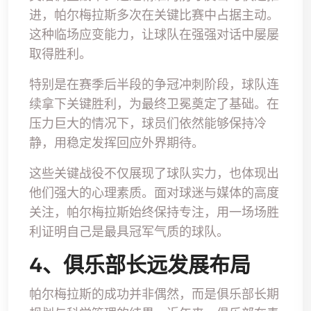
进，帕尔梅拉斯多次在关键比赛中占据主动。
这种临场应变能力，让球队在强强对话中屡屡
取得胜利。
特别是在赛季后半段的争冠冲刺阶段，球队连
续拿下关键胜利，为最终卫冕奠定了基础。在
压力巨大的情况下，球员们依然能够保持冷
静，用稳定发挥回应外界期待。
这些关键战役不仅展现了球队实力，也体现出
他们强大的心理素质。面对球迷与媒体的高度
关注，帕尔梅拉斯始终保持专注，用一场场胜
利证明自己是最具冠军气质的球队。
4、俱乐部长远发展布局
帕尔梅拉斯的成功并非偶然，而是俱乐部长期