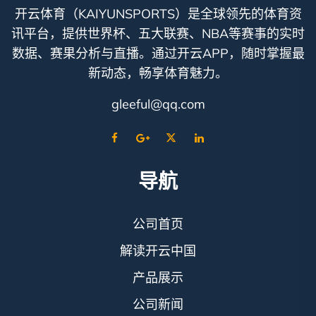
开云体育（KAIYUNSPORTS）是全球领先的体育资
讯平台，提供世界杯、五大联赛、NBA等赛事的实时
数据、赛果分析与直播。通过开云APP，随时掌握最
新动态，畅享体育魅力。
gleeful@qq.com
导航
公司首页
解读开云中国
产品展示
公司新闻