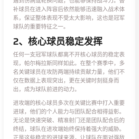
遇到伤病或轮换问题，也能够保持战斗力。替
补球员在进入阵容后依然能够迅速融入战术体
系，保证整体表现不受太大影响，这也是冠军
球队的重要特征之一。
2、核心球员稳定发挥
任何一支冠军球队都离不开核心球员的稳定表
现，帕尔梅拉斯同样如此。在整个赛季中，多
名关键球员在攻防两端持续贡献力量，他们不
仅在数据上表现突出，更在关键时刻挺身而
出，成为球队前进的动力。
进攻端的核心球员多次在关键比赛中打入重要
进球，他们的个人能力与团队配合相得益彰。
无论是快速突破、精准射门还是团队配合后的
终结，球队在进攻端始终保持着强大的威胁。
正是这些稳定的进球来源，让球队在面对强敌