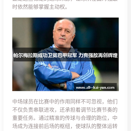
时依然能够掌握主动权。
中场球员在比赛中的作用同样不可忽视，他们
不仅负责串联进攻，还承担着调节比赛节奏的
重要任务。通过精准的传球与合理的跑位，中
场成为连接前后场的枢纽，使球队的整体运转