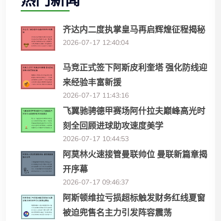
齐达内二度执掌皇马再启辉煌征程揭秘
2026-07-17 12:40:04
马竞正式签下阿斯皮利奎塔 强化防线迎
来经验丰富新援
2026-07-17 11:43:16
飞翼驰骋德甲赛场阿什拉夫巅峰高光时
刻全回顾进球助攻速度美学
2026-07-17 10:44:53
阿莫林火速接管曼联帅位 曼联新篇章揭
开序幕
2026-07-17 09:46:37
阿斯顿维拉亏损超标触发财务红线夏窗
被迫兜售名主力引发阵容震荡