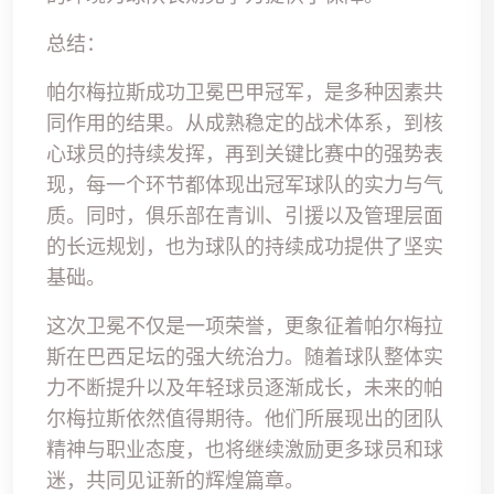
总结：
帕尔梅拉斯成功卫冕巴甲冠军，是多种因素共
同作用的结果。从成熟稳定的战术体系，到核
心球员的持续发挥，再到关键比赛中的强势表
现，每一个环节都体现出冠军球队的实力与气
质。同时，俱乐部在青训、引援以及管理层面
的长远规划，也为球队的持续成功提供了坚实
基础。
这次卫冕不仅是一项荣誉，更象征着帕尔梅拉
斯在巴西足坛的强大统治力。随着球队整体实
力不断提升以及年轻球员逐渐成长，未来的帕
尔梅拉斯依然值得期待。他们所展现出的团队
精神与职业态度，也将继续激励更多球员和球
迷，共同见证新的辉煌篇章。