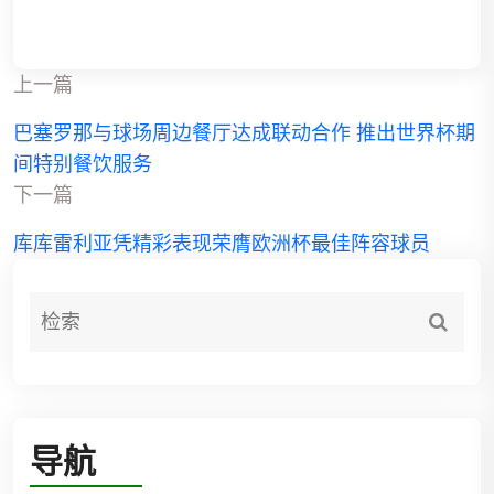
上一篇
巴塞罗那与球场周边餐厅达成联动合作 推出世界杯期
间特别餐饮服务
下一篇
库库雷利亚凭精彩表现荣膺欧洲杯最佳阵容球员
导航