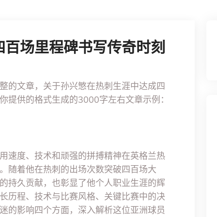
四百场里程碑书写传奇时刻
整的文章，关于孙兴慜在热刺生涯中达成四
你提供的格式生成的3000字左右文章示例：
用速度、技术和顽强的拼搏精神在英格兰热
。随着他在热刺的出场次数突破四百场大
的持久贡献，也彰显了他个人职业生涯的辉
长历程、技术与比赛风格、关键比赛中的决
迷的影响四个方面，深入解析这位亚洲球员