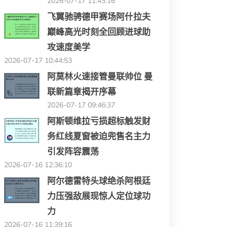
2026-07-17 11:43:16
飞翼驰骋德甲赛场阿什拉夫
巅峰高光时刻全回顾进球助
攻速度美学
2026-07-17 10:44:53
阿莫林火速接管曼联帅位 曼
联新篇章揭开序幕
2026-07-17 09:46:37
阿斯顿维拉亏损超标触发财
务红线夏窗被迫兜售名主力
引发阵容震荡
2026-07-16 12:36:10
阿尔德雷特头球绝杀阿根廷
力压强敌展现惊人定位球功
力
2026-07-16 11:39:16