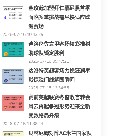
金玟哉加盟拜仁慕尼黑首季
面临多重挑战需尽快适应欧
洲赛场
2026-07-16 10:43:25
迪洛伦佐意甲客场精彩推射
助球队锁定胜利
2026-07-16 09:47:21
达洛特英超客场力挽狂澜奉
献惊险门线解围瞬间
2026-07-15 12:34:55
赛前英超联赛冬窗收官转会
风云再起争冠形势迎来全新
变数格局升级
2026-07-15 11:38:24
贝林厄姆对阵AC米兰国家队