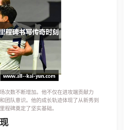
场次数不断增加。他不仅在进攻端贡献力
和团队意识。他的成长轨迹体现了从新秀到
里程碑奠定了坚实基础。
表现