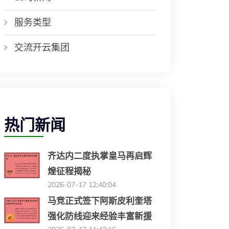
服务类型
交流开云集团
热门新闻
齐达内二度执掌皇马再启辉
煌征程揭秘
2026-07-17 12:40:04
马竞正式签下阿斯皮利奎塔
强化防线迎来经验丰富新援