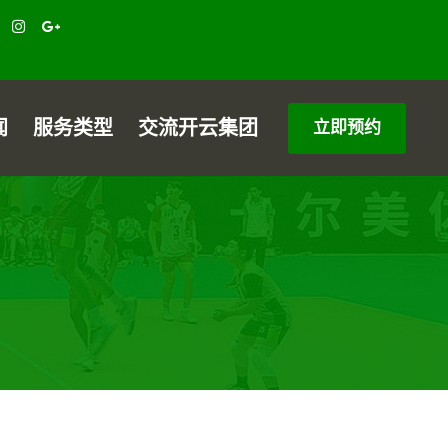
闻
服务类型
交流开云集团
立即预约