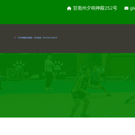
甘南州夕响神殿252号
gl