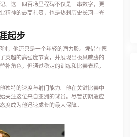
记。这一四百场里程碑不仅是一串数字，更
业精神的最高礼赞，也是热刺历史长河中光
涯起步
英超时，他还只是一个年轻的潜力股。凭借在德
了英超的高强度节奏，并展现出极具威胁的
替补角色，但通过稳定的训练和比赛表现，
他独特的速度与射门能力。他在关键比赛中
始关注这位来自亚洲的球员。尽管初期适应
态度成为他迅速成长的最大保障。