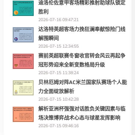
迪洛伦佐意甲客场精彩推射助球队锁定
胜利
2026-07-16 09:47:21
达洛特英超客场力挽狂澜奉献惊险门线
解围瞬间
2026-07-15 12:34:55
赛前英超联赛冬窗收官转会风云再起争
冠形势迎来全新变数格局升级
2026-07-15 11:38:24
贝林厄姆对阵AC米兰国家队赛场个人能
力全面绽放解析
2026-07-15 10:42:28
解析亚洲杯强强对话胜负关键因素与临
场决策博弈战术心态与球星发挥影响
2026-07-15 09:46:16