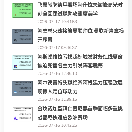
飞翼驰骋德甲赛场阿什拉夫巅峰高光时
刻全回顾进球助攻速度美学
2026-07-17 10:44:53
阿莫林火速接管曼联帅位 曼联新篇章揭
开序幕
2026-07-17 09:46:37
阿斯顿维拉亏损超标触发财务红线夏窗
被迫兜售名主力引发阵容震荡
2026-07-16 12:36:10
阿尔德雷特头球绝杀阿根廷力压强敌展
现惊人定位球功力
2026-07-16 11:39:16
金玟哉加盟拜仁慕尼黑首季面临多重挑
战需尽快适应欧洲赛场
2026-07-16 10:43:25