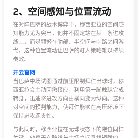
2、空间感知与位置流动
在对阵巴萨的战术博弈中，穆西亚拉的空间感
知能力尤为突出。他并不固定站在某一条进攻
线上，而是频繁在肋部、半空间与中路之间游
弋，这种位置流动让巴萨的盯人策略难以持续
奏效。
开云官网
当巴萨中场试图通过前压限制拜仁出球时，穆
西亚拉会主动回撤接应，利用第一脚触球完成
转身，迅速将进攻方向由横向变为纵向。这种
对空间的预判能力，使拜仁能够在高压环境下
保持进攻连贯性。
与此同时，穆西亚拉在无球状态下的跑位同样
关键。他善于在防线与中场之间寻找短暂的