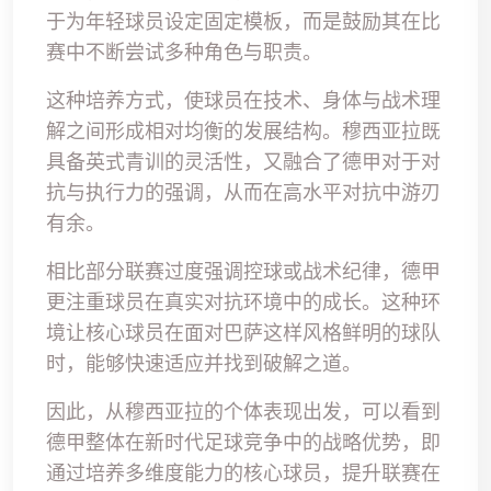
于为年轻球员设定固定模板，而是鼓励其在比
赛中不断尝试多种角色与职责。
这种培养方式，使球员在技术、身体与战术理
解之间形成相对均衡的发展结构。穆西亚拉既
具备英式青训的灵活性，又融合了德甲对于对
抗与执行力的强调，从而在高水平对抗中游刃
有余。
相比部分联赛过度强调控球或战术纪律，德甲
更注重球员在真实对抗环境中的成长。这种环
境让核心球员在面对巴萨这样风格鲜明的球队
时，能够快速适应并找到破解之道。
因此，从穆西亚拉的个体表现出发，可以看到
德甲整体在新时代足球竞争中的战略优势，即
通过培养多维度能力的核心球员，提升联赛在