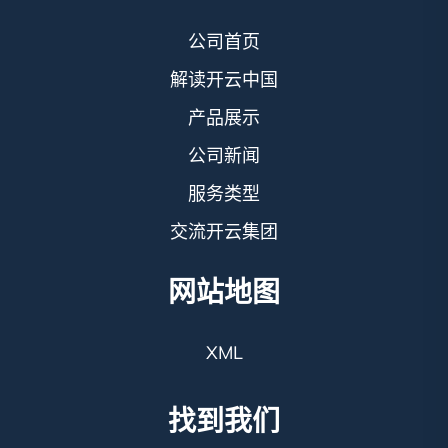
公司首页
解读开云中国
产品展示
公司新闻
服务类型
交流开云集团
网站地图
XML
找到我们