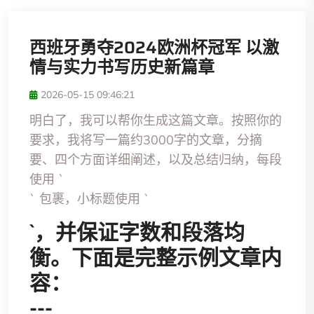
西班牙勇夺2024欧洲杯冠军 以激
情与实力书写历史新篇章
2026-05-15 09:46:21
明白了，我可以帮你生成这篇文章。按照你的
要求，我将写一篇约3000字的文章，分摘
要、四个方面详细阐述，以及总结归纳，每段
使用 `
` 包裹，小标题使用 `
`，并保证字数和段落均
衡。下面是完整示例文章内
容：
---