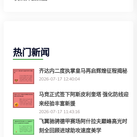
热门新闻
齐达内二度执掌皇马再启辉煌征程揭秘
2026-07-17 12:40:04
马竞正式签下阿斯皮利奎塔 强化防线迎
来经验丰富新援
2026-07-17 11:43:16
飞翼驰骋德甲赛场阿什拉夫巅峰高光时
刻全回顾进球助攻速度美学