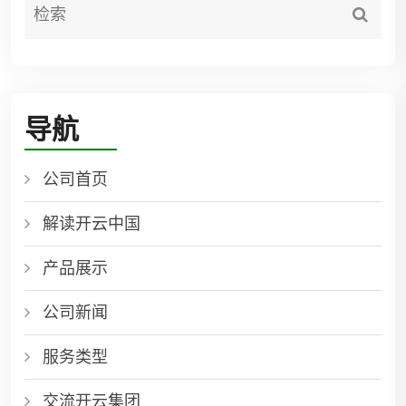
导航
公司首页
解读开云中国
产品展示
公司新闻
服务类型
交流开云集团