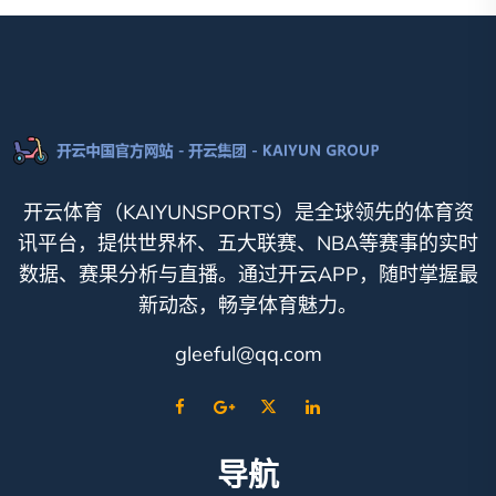
开云体育（KAIYUNSPORTS）是全球领先的体育资
讯平台，提供世界杯、五大联赛、NBA等赛事的实时
数据、赛果分析与直播。通过开云APP，随时掌握最
新动态，畅享体育魅力。
gleeful@qq.com
导航