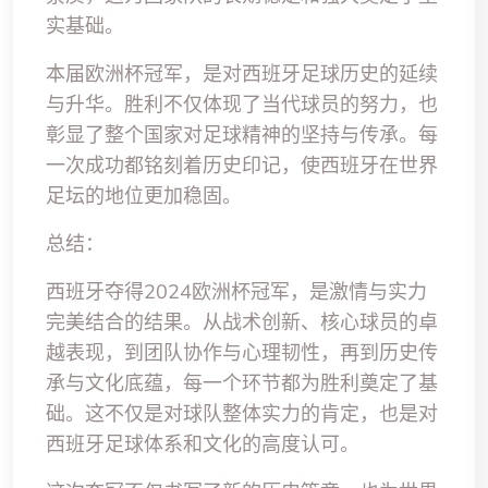
实基础。
本届欧洲杯冠军，是对西班牙足球历史的延续
与升华。胜利不仅体现了当代球员的努力，也
彰显了整个国家对足球精神的坚持与传承。每
一次成功都铭刻着历史印记，使西班牙在世界
足坛的地位更加稳固。
总结：
西班牙夺得2024欧洲杯冠军，是激情与实力
完美结合的结果。从战术创新、核心球员的卓
越表现，到团队协作与心理韧性，再到历史传
承与文化底蕴，每一个环节都为胜利奠定了基
础。这不仅是对球队整体实力的肯定，也是对
西班牙足球体系和文化的高度认可。