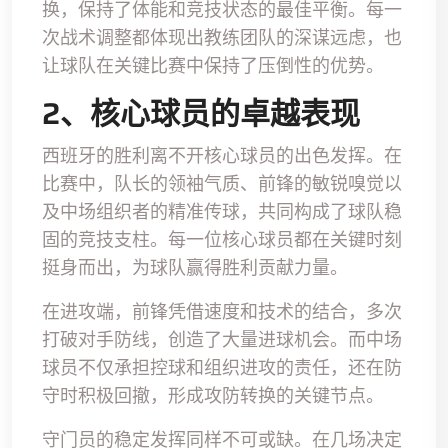
换，保持了体能和竞技状态的最佳平衡。每一
次战术调整都体现出教练团队的深谋远虑，也
让球队在关键比赛中保持了压倒性的优势。
2、核心球员的卓越表现
西班牙的胜利离不开核心球员的出色发挥。在
比赛中，队长的领袖气质、前锋的敏锐嗅觉以
及中场组织者的精准传球，共同构成了球队稳
固的竞技支柱。每一位核心球员都在关键时刻
挺身而出，为球队赢得胜利贡献力量。
在进攻端，前锋凭借速度和技术的结合，多次
打破对手防线，创造了大量进球机会。而中场
球员不仅承担控球和组织进攻的责任，还在防
守时积极回撤，形成攻防转换的关键节点。
守门员的稳定发挥同样不可或缺。在几场决定