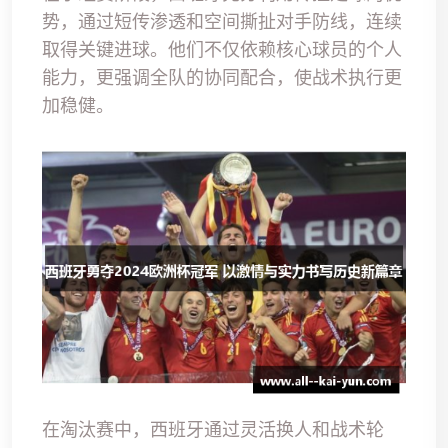
势，通过短传渗透和空间撕扯对手防线，连续
取得关键进球。他们不仅依赖核心球员的个人
能力，更强调全队的协同配合，使战术执行更
加稳健。
在淘汰赛中，西班牙通过灵活换人和战术轮