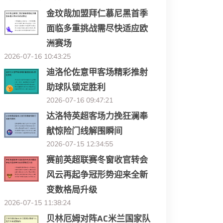
金玟哉加盟拜仁慕尼黑首季
面临多重挑战需尽快适应欧
洲赛场
2026-07-16 10:43:25
迪洛伦佐意甲客场精彩推射
助球队锁定胜利
2026-07-16 09:47:21
达洛特英超客场力挽狂澜奉
献惊险门线解围瞬间
2026-07-15 12:34:55
赛前英超联赛冬窗收官转会
风云再起争冠形势迎来全新
变数格局升级
2026-07-15 11:38:24
贝林厄姆对阵AC米兰国家队