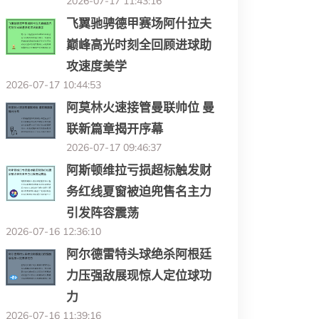
2026-07-17 11:43:16
飞翼驰骋德甲赛场阿什拉夫
巅峰高光时刻全回顾进球助
攻速度美学
2026-07-17 10:44:53
阿莫林火速接管曼联帅位 曼
联新篇章揭开序幕
2026-07-17 09:46:37
阿斯顿维拉亏损超标触发财
务红线夏窗被迫兜售名主力
引发阵容震荡
2026-07-16 12:36:10
阿尔德雷特头球绝杀阿根廷
力压强敌展现惊人定位球功
力
2026-07-16 11:39:16