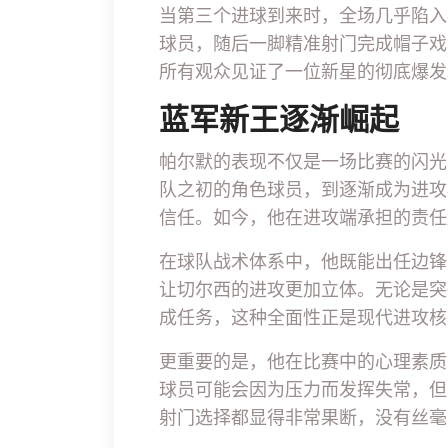
当第三个进球到来时，全场几乎陷入
球员，随后一脚精准射门完成帽子戏
所有观众见证了一位新星的彻底爆发
蓝军新王逐渐崛起
帕尔默的表现不仅是一场比赛的闪光
队之初的角色球员，到逐渐成为进攻
信任。如今，他在进攻端承担的责任
在球队战术体系中，他既能出任边锋
让切尔西的进攻更加立体。无论是突
成任务，这种全面性正是现代进攻核
更重要的是，他在比赛中的心理素质
球员可能会因为压力而发挥失常，但
射门选择都显得非常果断，没有丝毫