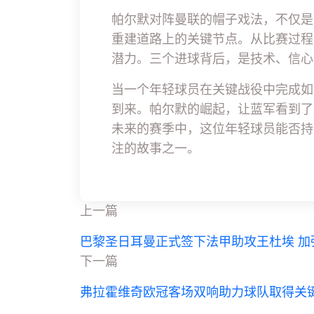
帕尔默对阵曼联的帽子戏法，不仅是
重建道路上的关键节点。从比赛过程
潜力。三个进球背后，是技术、信心
当一个年轻球员在关键战役中完成如
到来。帕尔默的崛起，让蓝军看到了
未来的赛季中，这位年轻球员能否持
注的故事之一。
上一篇
巴黎圣日耳曼正式签下法甲助攻王杜埃 加
下一篇
弗拉霍维奇欧冠客场双响助力球队取得关