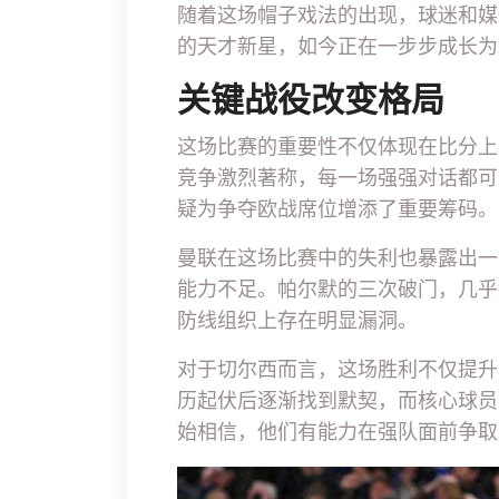
随着这场帽子戏法的出现，球迷和媒
的天才新星，如今正在一步步成长为
关键战役改变格局
这场比赛的重要性不仅体现在比分上
竞争激烈著称，每一场强强对话都可
疑为争夺欧战席位增添了重要筹码。
曼联在这场比赛中的失利也暴露出一
能力不足。帕尔默的三次破门，几乎
防线组织上存在明显漏洞。
对于切尔西而言，这场胜利不仅提升
历起伏后逐渐找到默契，而核心球员
始相信，他们有能力在强队面前争取