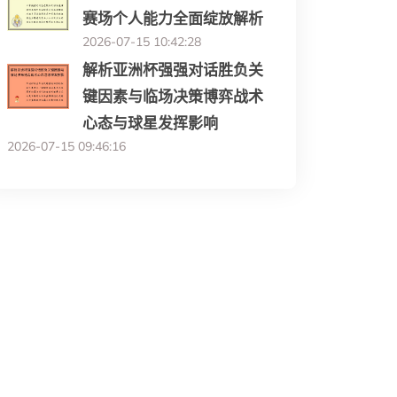
赛场个人能力全面绽放解析
2026-07-15 10:42:28
解析亚洲杯强强对话胜负关
键因素与临场决策博弈战术
心态与球星发挥影响
2026-07-15 09:46:16