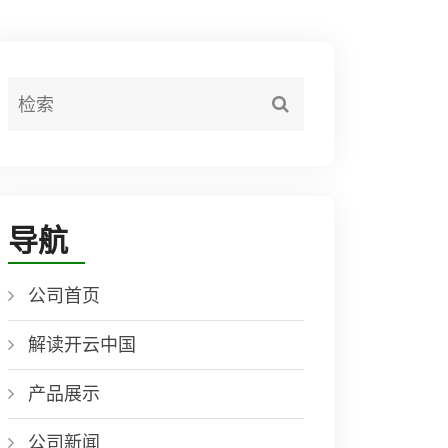
导航
公司首页
解读开云中国
产品展示
公司新闻