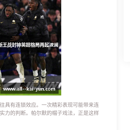
往具有连锁效应。一次精彩表现可能带来连
实力的判断。帕尔默的帽子戏法，正是这样