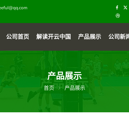
eeful@qq.com
公司首页
解读开云中国
产品展示
公司新
产品展示
首页
产品展示