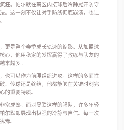
疯狂。帕尔默在禁区内接球后冷静晃开防守
法。这一刻不仅让对手防线彻底崩溃，也让
。
，更是整个赛季成长轨迹的缩影。从加盟球
核心，他用稳定的发挥赢得了教练与队友的
越来越多。
，也可以作为前腰组织进攻。这样的多面性
破、传球还是终结，他都能够在关键时刻完
心的重要特质。
非常成熟。面对曼联这样的强队，许多年轻
帕尔默却展现出极强的冷静与自信。每一次
犹豫。