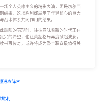
一场个人英雄主义的精彩表演，更是切尔西
到结果，这场胜利都展示了年轻核心的巨大
与战术体系共同作用的结果。
此耀眼的表现时，往往意味着新的时代正在
复兴的希望，也让英超格局再度掀起波澜。
续书写传奇，或许将成为整个联赛最值得关
强进攻阵容
键胜利