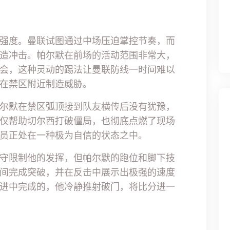
强度。曼联试图通过中场压迫掌控节奏，而
造冲击。帕尔默在前场的活动范围非常大，
会，这种灵动的踢法让曼联防线一时间难以
在禁区附近制造威胁。
尔默在禁区弧顶接到队友横传后没有犹豫，
仅帮助切尔西打破僵局，也彻底点燃了现场
员正处在一种极为自信的状态之中。
守限制他的发挥，但帕尔默的跑位和脚下技
间完成突破，并在反击中展示出极强的速度
进中完成的，他冷静推射破门，将比分进一