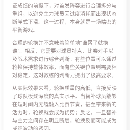
证成绩的前提下，对首发阵容进行合理拆分与
重组，以避免主力球员因过度消耗而出现状态
断崖式下滑。这一过程，本身就是一场精密的
平衡游戏。
合理的轮换并不意味着简单地“谁累了就换
谁”。相反，它需要对球员特点、比赛对手以
及战术需求进行综合判断。有些位置可以通过
轮换保持整体效率，而有些关键位置则需要相
对稳定，这对教练的判断力提出了极高要求。
从实际效果来看，轮换质量的高低，直接反映
了球队板凳深度的真实水平。当替补球员能够
在短时间内无缝融入比赛节奏，甚至带来新的
活力时，轮换就会成为优势；反之，一旦替补
与主力之间存在明显断层，轮换反而可能成为
成绩波动的诱因。