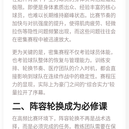
极限。即便是身体素质出众、经验丰富的核心
球员，也难以长期维持巅峰状态。比赛节奏的
加快与对抗强度的提升，使得肌肉疲劳、轻微
拉伤等隐性问题频繁出现，而这些问题往往会
在密集赛程中被迅速放大。
更为关键的是，密集赛程不仅考验球员体能，
也考验球队整体的恢复与管理能力。训练安
排、轮换节奏、医疗团队的介入时机，都会直
接影响到球队在连续作战中的稳定性。赛程压
力的显现，实际上为豪门之间的“综合实力”较
量拉开了序幕。
二、阵容轮换成为必修课
在高频比赛环境下，阵容轮换不再是战术选
择，而是必须完成的任务。教练团队需要在保