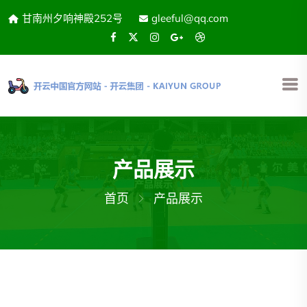
甘南州夕响神殿252号
gleeful@qq.com
产品展示
首页
产品展示