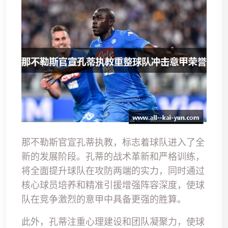
那不勒斯官宣孔蒂执教，标志着球队进入了全
新的发展阶段。孔蒂的战术革新和严格训练，
将全面提升球队在攻防两端的实力，同时通过
核心球员培养和精准引援增强阵容深度，使球
队在竞争激烈的意甲中具备更强的胜算。
此外，孔蒂注重心理建设和团队凝聚力，使球