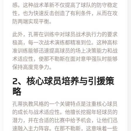
感。这种战术革新不仅提高了球队的防守稳定
性，也为快速反击创造了有利条件，从而在攻
防两端实现平衡。
此外，孔蒂在训练中对球员战术执行力的要求
极高，每一次战术演练都精准到位。这种高标
准训练能够迅速提高球员的场上决策能力和战
术适应性，使那不勒斯在面对意甲强队时能够
保持高度竞争力。
2、核心球员培养与引援策
略
孔蒂执教风格的一个关键特点是注重核心球员
的成长与战术适应性。他擅长挖掘年轻球员的
潜力，并在合适的比赛中给予机会，让他们迅
速融入主力阵容。在那不勒斯，这意味着一些