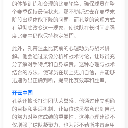
的体能训练和合理的比赛轮换，确保球员在整
个赛季保持最佳状态。那不勒斯过去在赛季末
阶段出现体能下降的问题，而孔蒂的管理方式
有望彻底改变这一现象，使球队在长时间高强
度比赛中仍能保持稳定发挥。
此外，孔蒂注重比赛前的心理动员与战术讲
解。他会通过录像分析和战术讨论，让球员充
分了解对手特点和自身职责。这种心理与战术
结合的方法，使球员在场上更加自信，并能够
迅速做出正确判断，提高比赛效率和胜率。
开云中国
孔蒂还擅长打造团队荣誉感。他通过建立明确
的目标和奖惩机制，让每位球员都意识到自己
的努力对整体成绩的重要性。这种心理建设不
仅增强了球队凝聚力，也为那不勒斯冲击意甲