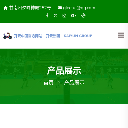
甘南州夕响神殿252号
gleeful@qq.com
产品展示
首页
产品展示