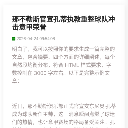
那不勒斯官宣孔蒂执教重整球队冲
击意甲荣誉
2026-04-24 09:54:08
明白了，我可以按照你的要求生成一篇完整的
文章，包含摘要、四个方面的详细阐述，每个
自然段均衡分布，符合 HTML 样式要求，字
数控制在 3000 字左右。以下是完整示例文
章：
---
近日，那不勒斯俱乐部正式官宣安东尼奥·孔蒂
成为球队新任主帅，这一消息瞬间点燃了球迷
们的热情，也让意甲赛场的格局备受关注。孔