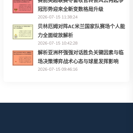
赛前英超联赛冬窗收官转会风云再起争
冠形势迎来全新变数格局升级
2026-07-15 11:38:24
贝林厄姆对阵AC米兰国家队赛场个人能
力全面绽放解析
2026-07-15 10:42:28
解析亚洲杯强强对话胜负关键因素与临
场决策博弈战术心态与球星发挥影响
2026-07-15 09:46:16