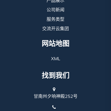
产品展示
公司新闻
服务类型
交流开云集团
网站地图
XML
找到我们
甘南州夕响神殿252号