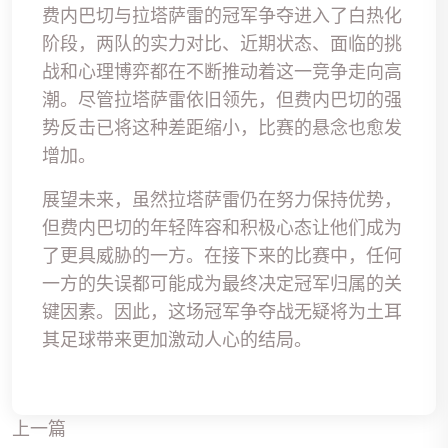
费内巴切与拉塔萨雷的冠军争夺进入了白热化
阶段，两队的实力对比、近期状态、面临的挑
战和心理博弈都在不断推动着这一竞争走向高
潮。尽管拉塔萨雷依旧领先，但费内巴切的强
势反击已将这种差距缩小，比赛的悬念也愈发
增加。
展望未来，虽然拉塔萨雷仍在努力保持优势，
但费内巴切的年轻阵容和积极心态让他们成为
了更具威胁的一方。在接下来的比赛中，任何
一方的失误都可能成为最终决定冠军归属的关
键因素。因此，这场冠军争夺战无疑将为土耳
其足球带来更加激动人心的结局。
上一篇