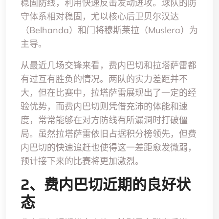
稳固防线，利用快速反击发动进攻。球队的防
守体系相对稳固，尤以核心后卫贝尔汉达
（Belhanda）和门将穆斯莱拉（Muslera）为
主导。
从最近几场交锋来看，费内巴切和拉塔萨雷都
有过互有胜负的情况。两队的实力差距并不
大，但在比赛中，拉塔萨雷展现出了一定的经
验优势，而费内巴切则凭借充沛的体能和速
度，常常能够在对方防线有所漏洞时打破僵
局。虽然拉塔萨雷依旧占据积分榜领先，但费
内巴切的快速追赶也使得这一差距愈发微弱，
预计接下来的比赛将更加激烈。
2、费内巴切近期的良好状
态