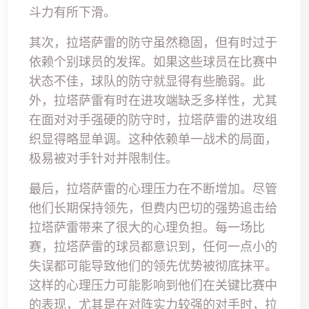
斗力有所下滑。
其次，拉塔萨雷的防守虽然稳固，但有时过于
依赖个别球员的发挥。如果这些球员在比赛中
状态不佳，球队的防守就显得有些脆弱。此
外，拉塔萨雷有时在进攻端缺乏多样性，尤其
在面对对手强硬的防守时，拉塔萨雷的进攻组
织显得略显单调。这种依赖单一战术的局面，
极易被对手针对并限制住。
最后，拉塔萨雷的心理压力在不断增加。尽管
他们长期保持领先，但费内巴切的强势追击给
拉塔萨雷带来了很大的心理负担。每一场比
赛，拉塔萨雷的球员都意识到，任何一点小的
失误都可能导致他们的领先优势被彻底抹平。
这样的心理压力可能影响到他们在关键比赛中
的表现，尤其是在对阵实力较强的对手时，拉