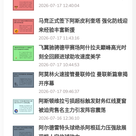
2026-07-17 12:40:04
马竞正式签下阿斯皮利奎塔 强化防线迎
来经验丰富新援
2026-07-17 11:43:16
飞翼驰骋德甲赛场阿什拉夫巅峰高光时
刻全回顾进球助攻速度美学
2026-07-17 10:44:53
阿莫林火速接管曼联帅位 曼联新篇章揭
开序幕
2026-07-17 09:46:37
阿斯顿维拉亏损超标触发财务红线夏窗
被迫兜售名主力引发阵容震荡
2026-07-16 12:36:10
阿尔德雷特头球绝杀阿根廷力压强敌展