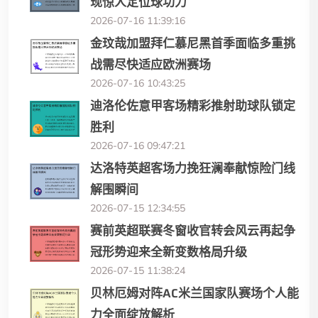
现惊人定位球功力
2026-07-16 11:39:16
金玟哉加盟拜仁慕尼黑首季面临多重挑
战需尽快适应欧洲赛场
2026-07-16 10:43:25
迪洛伦佐意甲客场精彩推射助球队锁定
胜利
2026-07-16 09:47:21
达洛特英超客场力挽狂澜奉献惊险门线
解围瞬间
2026-07-15 12:34:55
赛前英超联赛冬窗收官转会风云再起争
冠形势迎来全新变数格局升级
2026-07-15 11:38:24
贝林厄姆对阵AC米兰国家队赛场个人能
力全面绽放解析