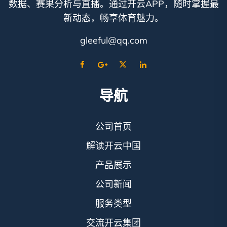
数据、赛果分析与直播。通过开云APP，随时掌握最
新动态，畅享体育魅力。
gleeful@qq.com
导航
公司首页
解读开云中国
产品展示
公司新闻
服务类型
交流开云集团