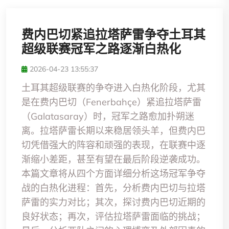
费内巴切紧追拉塔萨雷争夺土耳其
超级联赛冠军之路逐渐白热化
2026-04-23 13:55:37
土耳其超级联赛的争夺进入白热化阶段，尤其
是在费内巴切（Fenerbahçe）紧追拉塔萨雷
（Galatasaray）时，冠军之路愈加扑朔迷
离。拉塔萨雷长期以来稳居领头羊，但费内巴
切凭借强大的阵容和顽强的表现，在联赛中逐
渐缩小差距，甚至有望在最后阶段逆袭成功。
本篇文章将从四个方面详细分析这场冠军争夺
战的白热化进程：首先，分析费内巴切与拉塔
萨雷的实力对比；其次，探讨费内巴切近期的
良好状态；再次，评估拉塔萨雷面临的挑战；