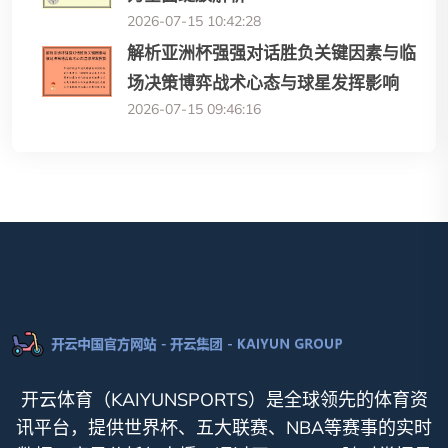
2026-07-15 10:42:28
解析亚洲杯强强对话胜负关键因素与临
场决策博弈战术心态与球星发挥影响
2026-07-15 09:46:16
开云体育（KAIYUNSPORTS）是全球领先的体育资
讯平台，提供世界杯、五大联赛、NBA等赛事的实时