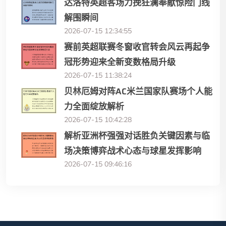
达洛特英超客场力挽狂澜奉献惊险门线
解围瞬间
2026-07-15 12:34:55
赛前英超联赛冬窗收官转会风云再起争
冠形势迎来全新变数格局升级
2026-07-15 11:38:24
贝林厄姆对阵AC米兰国家队赛场个人能
力全面绽放解析
2026-07-15 10:42:28
解析亚洲杯强强对话胜负关键因素与临
场决策博弈战术心态与球星发挥影响
2026-07-15 09:46:16