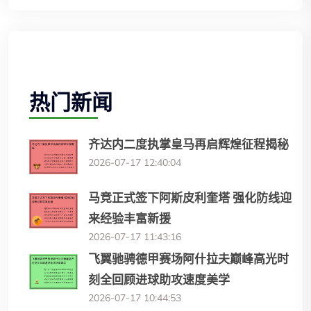
热门新闻
齐达内二度执掌皇马再启辉煌征程揭秘
2026-07-17 12:40:04
马竞正式签下阿斯皮利奎塔 强化防线迎
来经验丰富新援
2026-07-17 11:43:16
飞翼驰骋德甲赛场阿什拉夫巅峰高光时
刻全回顾进球助攻速度美学
2026-07-17 10:44:53