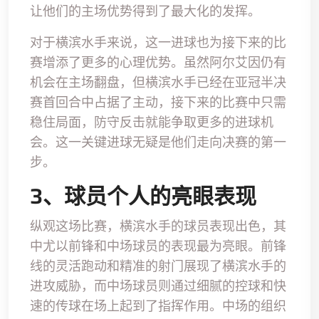
让他们的主场优势得到了最大化的发挥。
对于横滨水手来说，这一进球也为接下来的比
赛增添了更多的心理优势。虽然阿尔艾因仍有
机会在主场翻盘，但横滨水手已经在亚冠半决
赛首回合中占据了主动，接下来的比赛中只需
稳住局面，防守反击就能争取更多的进球机
会。这一关键进球无疑是他们走向决赛的第一
步。
3、球员个人的亮眼表现
纵观这场比赛，横滨水手的球员表现出色，其
中尤以前锋和中场球员的表现最为亮眼。前锋
线的灵活跑动和精准的射门展现了横滨水手的
进攻威胁，而中场球员则通过细腻的控球和快
速的传球在场上起到了指挥作用。中场的组织