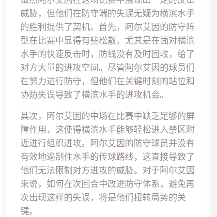
威胁，但他们在防守端的失误无疑为横滨水手
的胜利提供了契机。首先，阿尔艾因的防守阵
型在比赛中显得有些松散，尤其是在面对横滨
水手的快速反击时，防线没有及时回收，给了
对方大量的进攻空间。尽管阿尔艾因的球员们
在努力进行防守，但他们在关键时刻的站位和
协防失误导致了横滨水手的进攻机会。
其次，阿尔艾因的中场在比赛中缺乏足够的屏
障作用，这使得横滨水手能够轻松进入禁区附
近进行组织进攻。阿尔艾因的防守球员并没有
有效地遏制住水手的传球路线，这直接导致了
他们无法限制对方进攻的威胁。对于阿尔艾因
来说，如何在次回合中改进防守体系，避免再
次出现这样的失误，将是他们扭转局势的关
键。