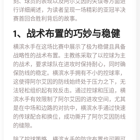
刻、球员的表现以及阿尔艾因的失误等方面进
行详细阐述，为读者呈现一场精彩的亚冠半决
赛首回合胜利背后的故事。
1、战术布置的巧妙与稳健
横滨水手在这场比赛中展示了极为稳健且具备
战略性的战术布置。主教练采取了以控球为主
的战术，要求球队在进攻时保持耐心，同时确
保防线的稳定。横滨水手拥有不小的控球率，
这使得阿尔艾因的防线始终处于压力之下，无
法轻松组织起有效反击。通过控球和压迫，横
滨水手有效限制了阿尔艾因的进攻空间，尤其
是在中场和边路的对抗中，横滨水手通过快速
的传球配合和换位，成功撕开了阿尔艾因防线
的缝隙。
除了控球策略，横滨水手的防守布置也可圈可