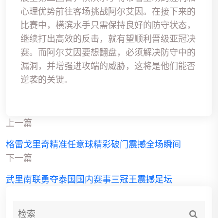
心理优势前往客场挑战阿尔艾因。在接下来的
比赛中，横滨水手只需保持良好的防守状态，
继续打出高效的反击，就有望顺利晋级亚冠决
赛。而阿尔艾因要想翻盘，必须解决防守中的
漏洞，并增强进攻端的威胁，这将是他们能否
逆袭的关键。
上一篇
格雷戈里奇精准任意球精彩破门震撼全场瞬间
下一篇
武里南联勇夺泰国国内赛事三冠王震撼足坛