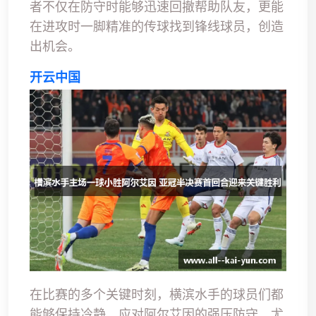
者不仅在防守时能够迅速回撤帮助队友，更能
在进攻时一脚精准的传球找到锋线球员，创造
出机会。
开云中国
在比赛的多个关键时刻，横滨水手的球员们都
能够保持冷静，应对阿尔艾因的强压防守。尤