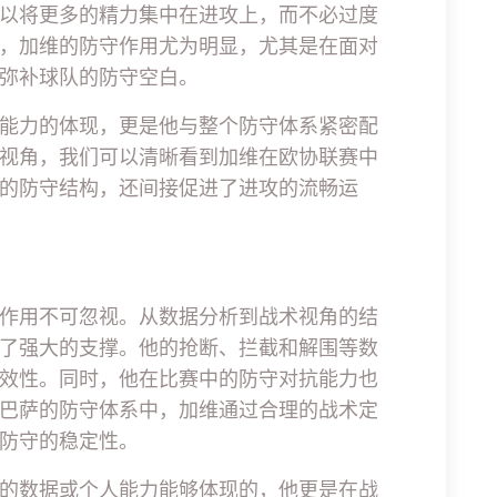
以将更多的精力集中在进攻上，而不必过度
，加维的防守作用尤为明显，尤其是在面对
弥补球队的防守空白。
能力的体现，更是他与整个防守体系紧密配
视角，我们可以清晰看到加维在欧协联赛中
的防守结构，还间接促进了进攻的流畅运
作用不可忽视。从数据分析到战术视角的结
了强大的支撑。他的抢断、拦截和解围等数
效性。同时，他在比赛中的防守对抗能力也
巴萨的防守体系中，加维通过合理的战术定
防守的稳定性。
的数据或个人能力能够体现的，他更是在战