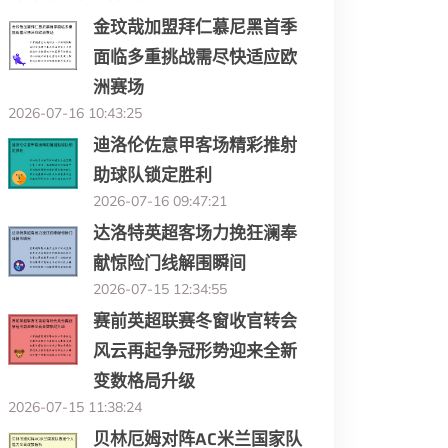
金玟哉加盟拜仁慕尼黑首季
面临多重挑战需尽快适应欧
洲赛场
2026-07-16 10:43:25
迪洛伦佐意甲客场精彩推射
助球队锁定胜利
2026-07-16 09:47:21
达洛特英超客场力挽狂澜奉
献惊险门线解围瞬间
2026-07-15 12:34:55
赛前英超联赛冬窗收官转会
风云再起争冠形势迎来全新
变数格局升级
2026-07-15 11:38:24
贝林厄姆对阵AC米兰国家队