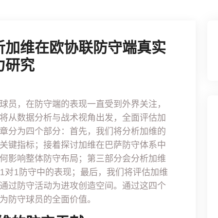
析加维在欧协联防守端真实
力研究
球员，在防守端的表现一直受到外界关注，
将从数据分析与战术视角出发，全面评估加
章分为四个部分：首先，我们将分析加维的
关键指标；接着探讨加维在巴萨防守体系中
何影响整体防守布局；第三部分会分析加维
1对1防守中的表现；最后，我们将评估加维
通过防守活动为进攻创造空间。通过这四个
为防守球员的全面价值。