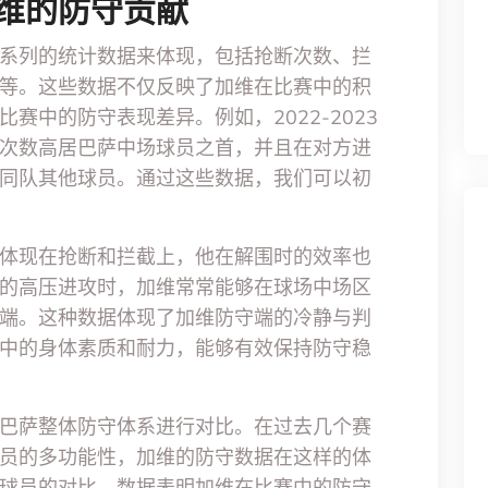
维的防守贡献
系列的统计数据来体现，包括抢断次数、拦
等。这些数据不仅反映了加维在比赛中的积
赛中的防守表现差异。例如，2022-2023
次数高居巴萨中场球员之首，并且在对方进
同队其他球员。通过这些数据，我们可以初
体现在抢断和拦截上，他在解围时的效率也
的高压进攻时，加维常常能够在球场中场区
端。这种数据体现了加维防守端的冷静与判
中的身体素质和耐力，能够有效保持防守稳
巴萨整体防守体系进行对比。在过去几个赛
员的多功能性，加维的防守数据在这样的体
球员的对比，数据表明加维在比赛中的防守