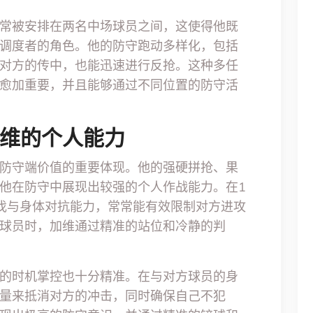
常被安排在两名中场球员之间，这使得他既
调度者的角色。他的防守跑动多样化，包括
对方的传中，也能迅速进行反抢。这种多任
愈加重要，并且能够通过不同位置的防守活
加维的个人能力
防守端价值的重要体现。他的强硬拼抢、果
他在防守中展现出较强的个人作战能力。在1
伐与身体对抗能力，常常能有效限制对方进攻
球员时，加维通过精准的站位和冷静的判
的时机掌控也十分精准。在与对方球员的身
量来抵消对方的冲击，同时确保自己不犯