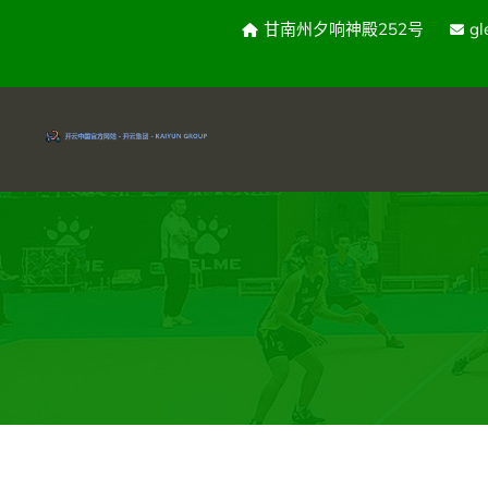
甘南州夕响神殿252号
gl