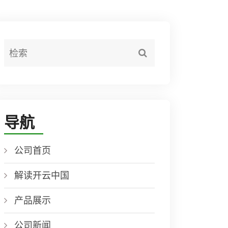
导航
公司首页
解读开云中国
产品展示
公司新闻