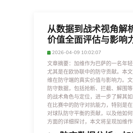
从数据到战术视角解
价值全面评估与影响
2026-04-09 10:02:07
文章摘要：加维作为巴萨的一名年轻
尤其是在欧协联中的防守贡献。本文
维在防守端的真实价值与影响力。文
防守数据，包括抢断、拦截、解围等
的战术角色与定位，进一步了解其如
在比赛中的防守对抗能力，特别是在
对球队防守平衡的贡献，以及他如何
方面的详细探讨，本文将呈现加维作