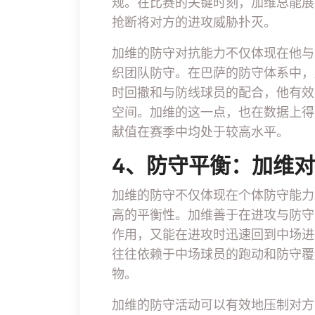
规。在比赛的关键时刻，加维总能展
抢断将对方的进攻威胁扑灭。
加维的防守对抗能力不仅体现在他与
织团队防守。在巴萨的防守体系中，
时回撤和与防线球员的配合，他有效
空间。加维的这一点，也在数据上得
献值在赛季中均处于较高水平。
4、防守平衡：加维
加维的防守不仅体现在个体防守能力
高的平衡性。加维善于在进攻与防守
作用，又能在进攻时迅速回到中场进
往往依赖于中场球员的跑动和防守覆
物。
加维的防守活动可以有效地压制对方