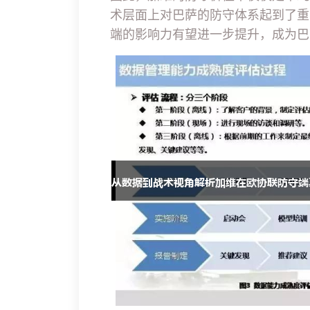
术层面上对巴萨的防守体系起到了重
端的影响力有望进一步提升，成为巴