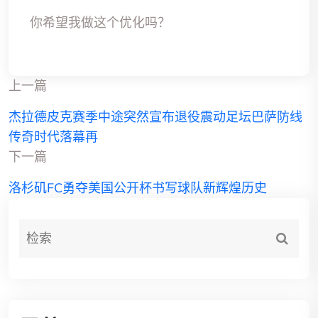
你希望我做这个优化吗？
上一篇
杰拉德皮克赛季中途突然宣布退役震动足坛巴萨防线
传奇时代落幕再
下一篇
洛杉矶FC勇夺美国公开杯书写球队新辉煌历史