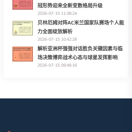
冠形势迎来全新变数格局升级
2026-07-15 11:38:24
贝林厄姆对阵AC米兰国家队赛场个人能
力全面绽放解析
2026-07-15 10:42:28
解析亚洲杯强强对话胜负关键因素与临
场决策博弈战术心态与球星发挥影响
2026-07-15 09:46:16