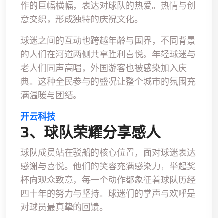
作的巨幅横幅，表达对球队的热爱。热情与创
意交织，形成独特的庆祝文化。
球迷之间的互动也跨越年龄与国界，不同背景
的人们在河道两侧共享胜利喜悦。年轻球迷与
老人们同声高唱，外国游客也被感染加入庆
典。这种全民参与的盛况让整个城市的氛围充
满温暖与团结。
开云科技
3、球队荣耀分享感人
球队成员站在驳船的核心位置，面对球迷表达
感谢与喜悦。他们的笑容充满感染力，举起奖
杯向观众致意，每一个动作都象征着球队历经
四十年的努力与坚持。球迷们的掌声与欢呼是
对球员最真挚的回馈。