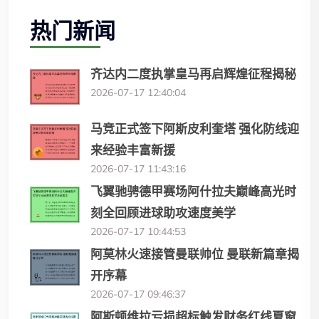
热门新闻
齐达内二度执掌皇马再启辉煌征程揭秘
2026-07-17 12:40:04
马竞正式签下阿斯皮利奎塔 强化防线迎
来经验丰富新援
2026-07-17 11:43:16
飞翼驰骋德甲赛场阿什拉夫巅峰高光时
刻全回顾进球助攻速度美学
2026-07-17 10:44:53
阿莫林火速接管曼联帅位 曼联新篇章揭
开序幕
2026-07-17 09:46:37
阿斯顿维拉亏损超标触发财务红线夏窗