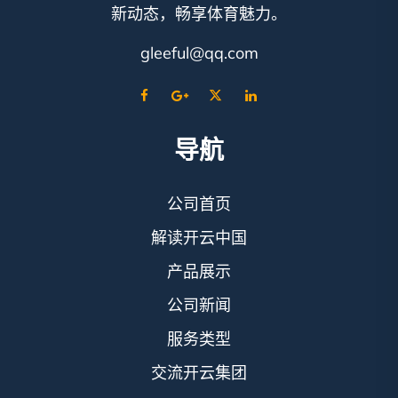
新动态，畅享体育魅力。
gleeful@qq.com
导航
公司首页
解读开云中国
产品展示
公司新闻
服务类型
交流开云集团