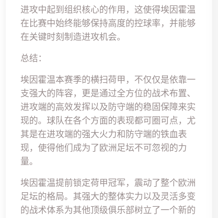
进攻中起到组织核心的作用，这使得埃因霍温
在比赛中始终能够保持高度的控球率，并能够
在关键时刻制造进攻机会。
总结：
埃因霍温本赛季的横扫荷甲，不仅仅是依靠一
支强大的阵容，更是通过全方位的战术布置、
进攻端的高效发挥以及防守端的稳固保障来实
现的。球队在各个方面的表现都可圈可点，尤
其是在进攻端的强大火力和防守端的铁血表
现，使得他们成为了欧洲足坛不可忽视的力
量。
埃因霍温提前锁定荷甲冠军，震动了整个欧洲
足坛的格局。其强大的整体实力以及灵活多变
的战术体系为其他顶级俱乐部树立了一个新的