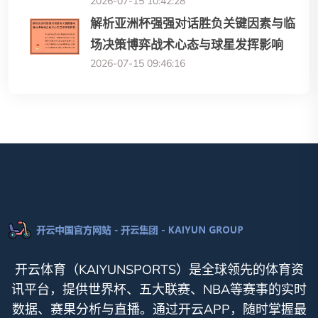
2026-07-15 10:42:28
解析亚洲杯强强对话胜负关键因素与临
场决策博弈战术心态与球星发挥影响
2026-07-15 09:46:16
开云体育（KAIYUNSPORTS）是全球领先的体育资
讯平台，提供世界杯、五大联赛、NBA等赛事的实时
数据、赛果分析与直播。通过开云APP，随时掌握最