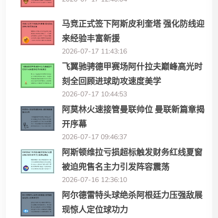
马竞正式签下阿斯皮利奎塔 强化防线迎
来经验丰富新援
2026-07-17 11:43:16
飞翼驰骋德甲赛场阿什拉夫巅峰高光时
刻全回顾进球助攻速度美学
2026-07-17 10:44:53
阿莫林火速接管曼联帅位 曼联新篇章揭
开序幕
2026-07-17 09:46:37
阿斯顿维拉亏损超标触发财务红线夏窗
被迫兜售名主力引发阵容震荡
2026-07-16 12:36:10
阿尔德雷特头球绝杀阿根廷力压强敌展
现惊人定位球功力