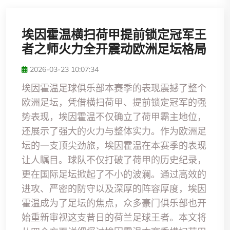
埃因霍温横扫荷甲提前锁定冠军王
者之师火力全开震动欧洲足坛格局
2026-03-23 10:07:34
埃因霍温足球俱乐部本赛季的表现震撼了整个
欧洲足坛，凭借横扫荷甲、提前锁定冠军的强
势表现，埃因霍温不仅确立了荷甲霸主地位，
还展示了强大的火力与整体实力。作为欧洲足
坛的一支顶尖劲旅，埃因霍温在本赛季的表现
让人瞩目。球队不仅打破了荷甲的历史纪录，
更在国际足坛掀起了不小的波澜。通过高效的
进攻、严密的防守以及深厚的阵容厚度，埃因
霍温成为了足坛的焦点，众多豪门俱乐部也开
始重新审视这支昔日的荷兰足球王者。本文将