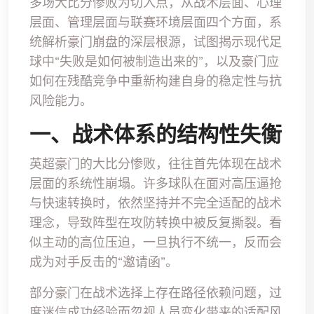
多场大比分惨败为切入点，从战术层面、心理
层面、管理层面与联赛环境层面四个方面，系
统解析豪门崩盘的深层根源，试图揭示现代足
球中“失败是如何被制造出来的”，以及豪门应
如何在残酷竞争中重新构建自身的稳定性与抗
风险能力。
一、战术体系的结构性失衡
英超豪门的大比分惨败，往往首先体现在战术
层面的系统性崩塌。许多球队在面对高压逼抢
与快速转换时，依然坚持并不完全适配的战术
理念，导致阵型在攻防转换中被反复撕裂。看
似主动的高位压迫，一旦执行不统一，反而会
成为对手反击的“邀请函”。
部分豪门在战术选择上存在路径依赖问题，过
度迷信成功经验而忽视人员变化带来的适配风