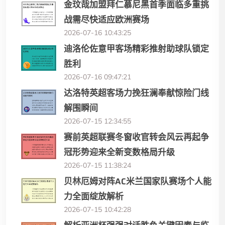
金玟哉加盟拜仁慕尼黑首季面临多重挑
战需尽快适应欧洲赛场
2026-07-16 10:43:25
迪洛伦佐意甲客场精彩推射助球队锁定
胜利
2026-07-16 09:47:21
达洛特英超客场力挽狂澜奉献惊险门线
解围瞬间
2026-07-15 12:34:55
赛前英超联赛冬窗收官转会风云再起争
冠形势迎来全新变数格局升级
2026-07-15 11:38:24
贝林厄姆对阵AC米兰国家队赛场个人能
力全面绽放解析
2026-07-15 10:42:28