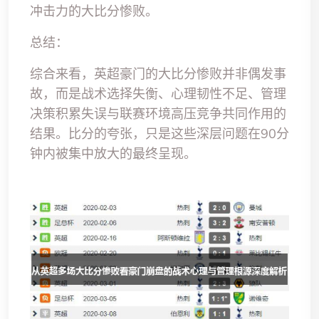
冲击力的大比分惨败。
总结：
综合来看，英超豪门的大比分惨败并非偶发事
故，而是战术选择失衡、心理韧性不足、管理
决策积累失误与联赛环境高压竞争共同作用的
结果。比分的夸张，只是这些深层问题在90分
钟内被集中放大的最终呈现。