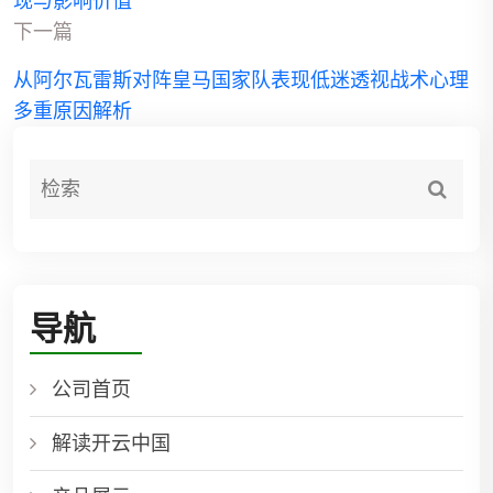
现与影响价值
下一篇
从阿尔瓦雷斯对阵皇马国家队表现低迷透视战术心理
多重原因解析
导航
公司首页
解读开云中国