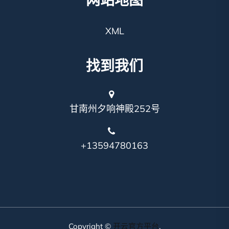
XML
找到我们
甘南州夕响神殿252号
+13594780163
Copyright ©
开云官方平台
.