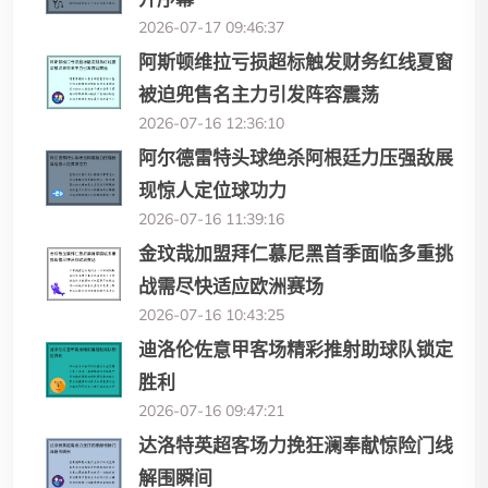
2026-07-17 09:46:37
阿斯顿维拉亏损超标触发财务红线夏窗
被迫兜售名主力引发阵容震荡
2026-07-16 12:36:10
阿尔德雷特头球绝杀阿根廷力压强敌展
现惊人定位球功力
2026-07-16 11:39:16
金玟哉加盟拜仁慕尼黑首季面临多重挑
战需尽快适应欧洲赛场
2026-07-16 10:43:25
迪洛伦佐意甲客场精彩推射助球队锁定
胜利
2026-07-16 09:47:21
达洛特英超客场力挽狂澜奉献惊险门线
解围瞬间