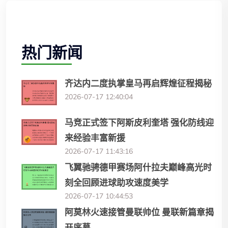
热门新闻
齐达内二度执掌皇马再启辉煌征程揭秘
2026-07-17 12:40:04
马竞正式签下阿斯皮利奎塔 强化防线迎
来经验丰富新援
2026-07-17 11:43:16
飞翼驰骋德甲赛场阿什拉夫巅峰高光时
刻全回顾进球助攻速度美学
2026-07-17 10:44:53
阿莫林火速接管曼联帅位 曼联新篇章揭
开序幕