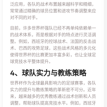
泛应用，各队的战术布置越来越科学和精细，
常常通过精确的球员位置和进攻节奏调整来应
对不同的对手。
目前，许多世界杯强队已经不再单纯依赖单一
的战术体系，而是根据对手的特点进行灵活调
整。例如，西班牙的控球战术、法国的反击战
术、巴西的攻势足球，这些战术风格的多元化
使得世界杯的比赛更加丰富多彩，也让全球足
球竞技水平整体提升。
4、球队实力与教练策略
世界杯作为全球最具影响力的足球赛事，各队
实力的提升与教练策略的革新密不可分。近年
来，越来越多的优秀教练通过战术创新和人员
调整，帮助球队提高竞技水平。例如，西班牙