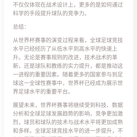
不仅仅体现在战术设计上，更多的是如何通过
科学的手段提升球队的竞争力。
总结：
从世界杯赛事的演变过程来看，全球足球竞技
水平已经经历了从低水平到高水平的快速上
升。无论是赛事规则的改进，技术战术的革
新，还是球队和教练的实力提升，都是推动这
一进程的重要因素。随着更多的国家参与到足
球这一全球性赛事中，世界杯已经成为展示世
界足球水平的重要平台。
展望未来，世界杯赛事将继续受到科技、数据
分析和全球足球发展趋势的影响，竞争更加激
烈，球员和球队的技术与战术水平将更加成熟
和多样。全球足球竞技水平的进一步提升，不