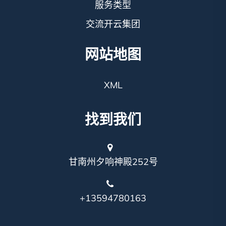
服务类型
交流开云集团
网站地图
XML
找到我们
甘南州夕响神殿252号
+13594780163