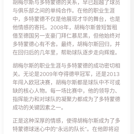
胡梅尔斯与多特蒙德的关系，早已超越了球员
与俱乐部之间的单纯合作。在他的职业生涯
中，多特蒙德不仅是他展现才华的舞台，也是
他情感的寄托。2008年，胡梅尔斯曾短暂租
借至德国另一支豪门拜仁慕尼黑，但他始终对
多特蒙德心有不舍。最终，胡梅尔斯回归，并
在回归后的几年里，帮助球队逐步走向辉煌。
胡梅尔斯的职业生涯与多特蒙德的成功密切相
关。无论是2009年夺得德甲冠军，还是2013
年闯入欧冠决赛，胡梅尔斯都是球队中不可或
缺的核心人物。每一场比赛中，他的领导力、
指挥能力和对球队的凝聚力都成为了多特蒙德
成功的关键因素之一。
正是这种深厚的情感，使得胡梅尔斯成为了多
特蒙德球迷心中的“永远的队长”。在他即将迎