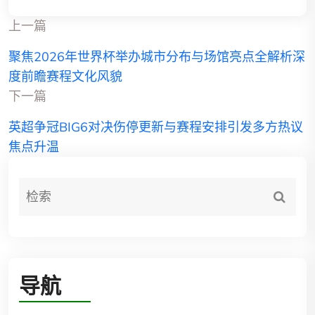
上一篇
聚焦2026年世界杯举办城市分布与场馆亮点全解析深
度前瞻赛程文化风貌
下一篇
英超争冠BIG6对决伤停更新与赛程安排引发多方热议
焦点升温
导航