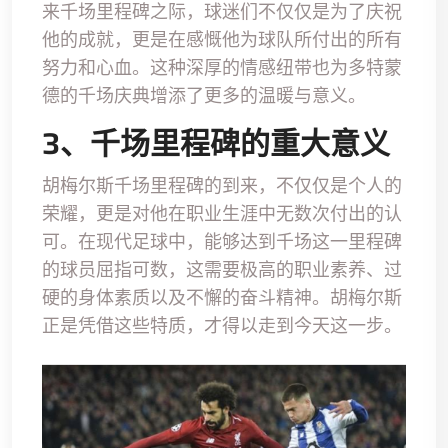
来千场里程碑之际，球迷们不仅仅是为了庆祝
他的成就，更是在感慨他为球队所付出的所有
努力和心血。这种深厚的情感纽带也为多特蒙
德的千场庆典增添了更多的温暖与意义。
3、千场里程碑的重大意义
胡梅尔斯千场里程碑的到来，不仅仅是个人的
荣耀，更是对他在职业生涯中无数次付出的认
可。在现代足球中，能够达到千场这一里程碑
的球员屈指可数，这需要极高的职业素养、过
硬的身体素质以及不懈的奋斗精神。胡梅尔斯
正是凭借这些特质，才得以走到今天这一步。