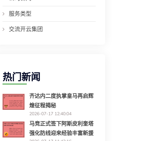
服务类型
交流开云集团
热门新闻
齐达内二度执掌皇马再启辉
煌征程揭秘
2026-07-17 12:40:04
马竞正式签下阿斯皮利奎塔
强化防线迎来经验丰富新援