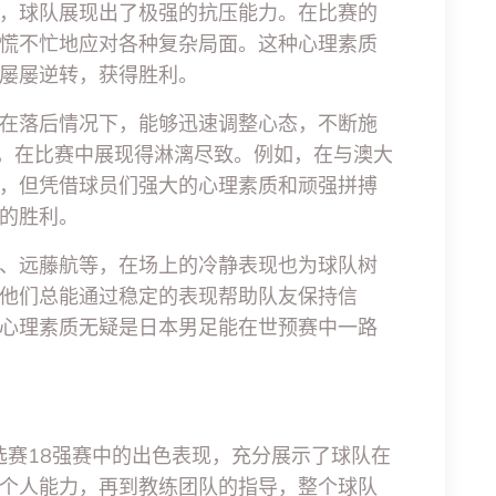
，球队展现出了极强的抗压能力。在比赛的
慌不忙地应对各种复杂局面。这种心理素质
屡屡逆转，获得胜利。
在落后情况下，能够迅速调整心态，不断施
神，在比赛中展现得淋漓尽致。例如，在与澳大
，但凭借球员们强大的心理素质和顽强拼搏
的胜利。
、远藤航等，在场上的冷静表现也为球队树
他们总能通过稳定的表现帮助队友保持信
心理素质无疑是日本男足能在世预赛中一路
选赛18强赛中的出色表现，充分展示了球队在
个人能力，再到教练团队的指导，整个球队