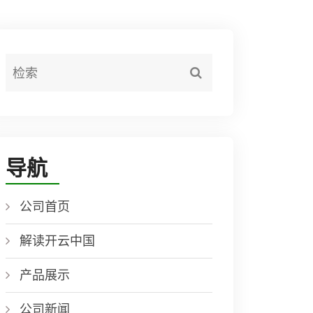
导航
公司首页
解读开云中国
产品展示
公司新闻