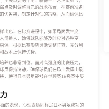
了至关重要的作用。森保一非常注重细节，
弱点及时调整自己的战术布置。在赛前准备
的优劣势，制定针对性的策略，从而确保比
样出色。在比赛进程中，如果局面发生变
人员换人，确保球队能够及时应对各种变
森保一根据比赛形势灵活调整阵容，充分利
和战术上保持优势。
培养也非常到位。面对高强度的比赛压力，
球员保持冷静，确保球员们在场上发挥出最
持，使得日本男足能够在世预赛18强赛中屡
能力
层面的表现，心理素质同样是日本男足成功的