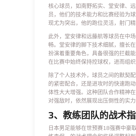
核心球员，如南野拓实、堂安律、远
员，他们的技术能力和比赛经验为球
现尤为突出，他的跑位灵活，射门精
此外，堂安律和远藤航等球员在中场
畅。堂安律的脚下技术细腻，擅长在
扮演着重要角色，具备很强的拦截能
在比赛中始终保持控球权，进而组织
除了个人技术外，球员之间的默契配
的紧密配合，还是进攻时的快速跑动
体性大大增强。这种团队合作精神在
对强敌时，依然展现出压倒性的实力
3、教练团队的战术
日本男足能够在世预赛18强赛中豪