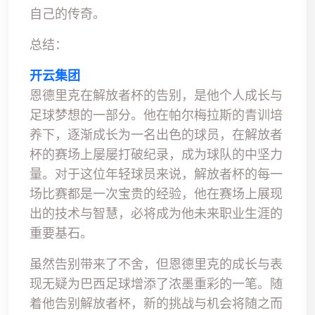
自己的传奇。
总结：
开云集团
恩德里克在解放者杯的告别，是他个人成长与
足球梦想的一部分。他在帕尔梅拉斯的青训培
养下，逐渐成长为一名出色的球员，在解放者
杯的赛场上屡屡打破纪录，成为球队的中坚力
量。对于这位年轻球员来说，解放者杯的每一
场比赛都是一次宝贵的经验，他在赛场上展现
出的技术与智慧，必将成为他未来职业生涯的
重要基石。
虽然告别带来了不舍，但恩德里克的成长与表
现无疑为巴西足球增添了浓墨重彩的一笔。随
着他告别解放者杯，新的挑战与机会将随之而