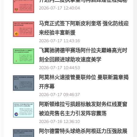
2026-07-17 12:40:04
马竞正式签下阿斯皮利奎塔 强化防线迎
来经验丰富新援
2026-07-17 11:43:16
飞翼驰骋德甲赛场阿什拉夫巅峰高光时
刻全回顾进球助攻速度美学
2026-07-17 10:44:53
阿莫林火速接管曼联帅位 曼联新篇章揭
开序幕
2026-07-17 09:46:37
阿斯顿维拉亏损超标触发财务红线夏窗
被迫兜售名主力引发阵容震荡
2026-07-16 12:36:10
阿尔德雷特头球绝杀阿根廷力压强敌展