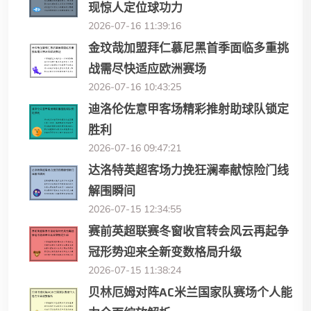
现惊人定位球功力
2026-07-16 11:39:16
金玟哉加盟拜仁慕尼黑首季面临多重挑
战需尽快适应欧洲赛场
2026-07-16 10:43:25
迪洛伦佐意甲客场精彩推射助球队锁定
胜利
2026-07-16 09:47:21
达洛特英超客场力挽狂澜奉献惊险门线
解围瞬间
2026-07-15 12:34:55
赛前英超联赛冬窗收官转会风云再起争
冠形势迎来全新变数格局升级
2026-07-15 11:38:24
贝林厄姆对阵AC米兰国家队赛场个人能