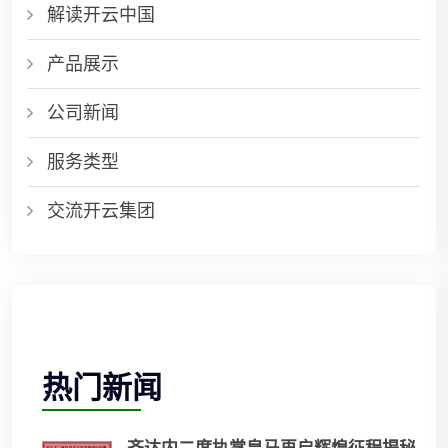
解读开云中国
产品展示
公司新闻
服务类型
交流开云集团
热门新闻
齐达内二度执掌皇马再启辉煌征程揭秘