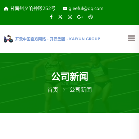
甘南州夕响神殿252号
gleeful@qq.com
公司新闻
首页
公司新闻