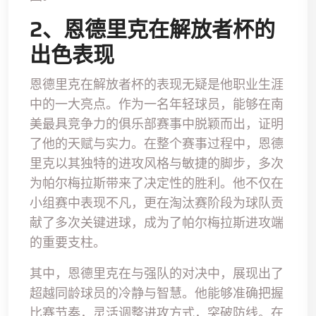
2、恩德里克在解放者杯的
出色表现
恩德里克在解放者杯的表现无疑是他职业生涯
中的一大亮点。作为一名年轻球员，能够在南
美最具竞争力的俱乐部赛事中脱颖而出，证明
了他的天赋与实力。在整个赛事过程中，恩德
里克以其独特的进攻风格与敏捷的脚步，多次
为帕尔梅拉斯带来了决定性的胜利。他不仅在
小组赛中表现不凡，更在淘汰赛阶段为球队贡
献了多次关键进球，成为了帕尔梅拉斯进攻端
的重要支柱。
其中，恩德里克在与强队的对决中，展现出了
超越同龄球员的冷静与智慧。他能够准确把握
比赛节奏，灵活调整进攻方式，突破防线。在