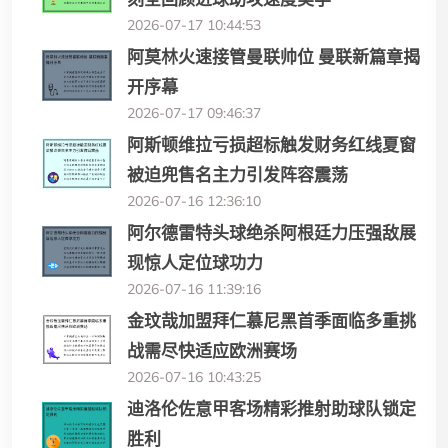
2026-07-17 10:44:53
阿莫林火速接管曼联帅位 曼联新篇章揭
开序幕
2026-07-17 09:46:37
阿斯顿维拉亏损超标触发财务红线夏窗
被迫兜售名主力引发阵容震荡
2026-07-16 12:36:10
阿尔德雷特头球绝杀阿根廷力压强敌展
现惊人定位球功力
2026-07-16 11:39:16
金玟哉加盟拜仁慕尼黑首季面临多重挑
战需尽快适应欧洲赛场
2026-07-16 10:43:25
迪洛伦佐意甲客场精彩推射助球队锁定
胜利