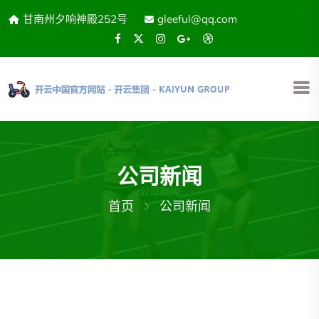
甘南州夕响神殿252号
gleeful@qq.com
公司新闻
首页
公司新闻