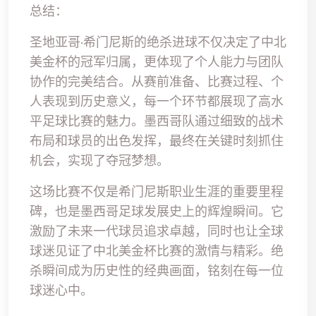
总结：
圣地亚哥·希门尼斯的绝杀进球不仅决定了中北
美金杯的冠军归属，更体现了个人能力与团队
协作的完美结合。从赛前准备、比赛过程、个
人表现到历史意义，每一个环节都展现了高水
平足球比赛的魅力。墨西哥队通过细致的战术
布局和球员的出色发挥，最终在关键时刻抓住
机会，实现了夺冠梦想。
这场比赛不仅是希门尼斯职业生涯的重要里程
碑，也是墨西哥足球发展史上的辉煌瞬间。它
激励了未来一代球员追求卓越，同时也让全球
球迷见证了中北美金杯比赛的激情与精彩。绝
杀瞬间成为历史性的经典画面，铭刻在每一位
球迷心中。