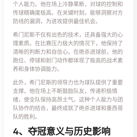
个人能力。他在场上冷静果断，对球的控制和
传球精确度极高。在关键时刻，能够洞察对方
防线的漏洞，为进攻提供最佳机会。
希门尼斯不仅有出色的技术，还具备强大的心
理素质。在比赛压力极大的情况下，他保持了
清晰的判断力和自信心。在绝杀进球前，他的
跑位、停球和射门动作都体现了极高的战术素
养和身体协调能力。
此外，希门尼斯的领导力也为球队提供了重要
支撑。他在场上不断鼓励队友，传递积极情
绪，使全队保持高昂士气。这种个人能力与团
队协作的结合，最终成就了绝杀进球和墨西哥
队的胜利。
4、夺冠意义与历史影响