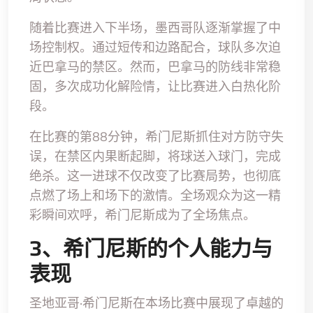
随着比赛进入下半场，墨西哥队逐渐掌握了中
场控制权。通过短传和边路配合，球队多次迫
近巴拿马的禁区。然而，巴拿马的防线非常稳
固，多次成功化解险情，让比赛进入白热化阶
段。
在比赛的第88分钟，希门尼斯抓住对方防守失
误，在禁区内果断起脚，将球送入球门，完成
绝杀。这一进球不仅改变了比赛局势，也彻底
点燃了场上和场下的激情。全场观众为这一精
彩瞬间欢呼，希门尼斯成为了全场焦点。
3、希门尼斯的个人能力与
表现
圣地亚哥·希门尼斯在本场比赛中展现了卓越的