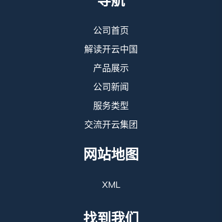
导航
公司首页
解读开云中国
产品展示
公司新闻
服务类型
交流开云集团
网站地图
XML
找到我们