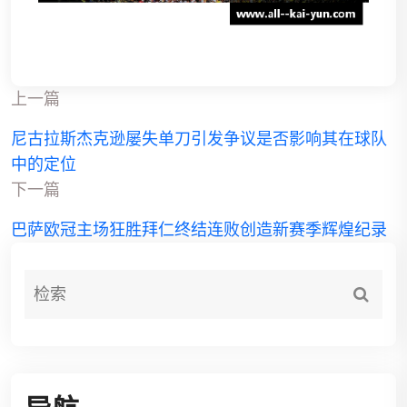
上一篇
尼古拉斯杰克逊屡失单刀引发争议是否影响其在球队
中的定位
下一篇
巴萨欧冠主场狂胜拜仁终结连败创造新赛季辉煌纪录