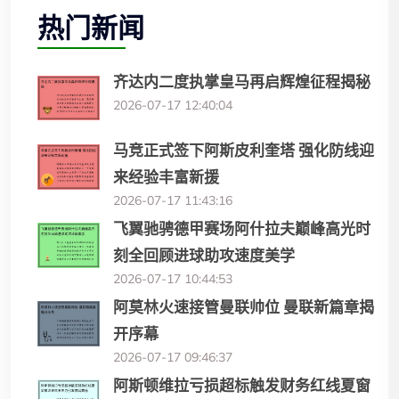
热门新闻
齐达内二度执掌皇马再启辉煌征程揭秘
2026-07-17 12:40:04
马竞正式签下阿斯皮利奎塔 强化防线迎
来经验丰富新援
2026-07-17 11:43:16
飞翼驰骋德甲赛场阿什拉夫巅峰高光时
刻全回顾进球助攻速度美学
2026-07-17 10:44:53
阿莫林火速接管曼联帅位 曼联新篇章揭
开序幕
2026-07-17 09:46:37
阿斯顿维拉亏损超标触发财务红线夏窗