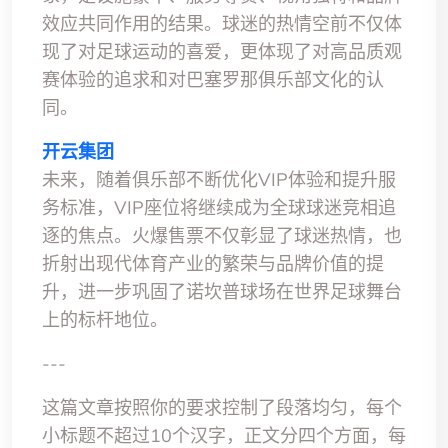
效应共同作用的结果。球迷的热情空前不仅体
现了对足球运动的喜爱，更体现了对高品质观
赛体验的追求和对巴塞罗那俱乐部文化的认
同。
开云集团
未来，随着俱乐部不断优化VIP体验和提升服
务标准，VIP座位将继续成为全球球迷竞相追
逐的焦点。火爆售票不仅彰显了球迷热情，也
折射出现代体育产业的繁荣与品牌价值的提
升，进一步巩固了诺坎普球场在世界足球舞台
上的标杆地位。
---
这篇文章按照你的要求控制了段落均匀，每个
小标题不超过10个汉字，正文分四个方面，每