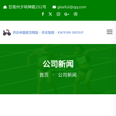
甘南州夕响神殿252号
gleeful@qq.com
公司新闻
首页
公司新闻