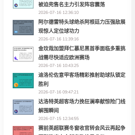
被迫兜售名主力引发阵容震荡
2026-07-16 12:36:10
阿尔德雷特头球绝杀阿根廷力压强敌展
现惊人定位球功力
2026-07-16 11:39:16
金玟哉加盟拜仁慕尼黑首季面临多重挑
战需尽快适应欧洲赛场
2026-07-16 10:43:25
迪洛伦佐意甲客场精彩推射助球队锁定
胜利
2026-07-16 09:47:21
达洛特英超客场力挽狂澜奉献惊险门线
解围瞬间
2026-07-15 12:34:55
赛前英超联赛冬窗收官转会风云再起争