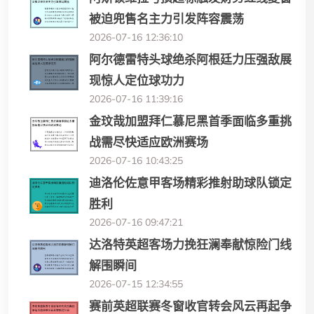
被迫兜售名主力引发阵容震荡
2026-07-16 12:36:10
阿尔德雷特头球绝杀阿根廷力压强敌展
现惊人定位球功力
2026-07-16 11:39:16
金玟哉加盟拜仁慕尼黑首季面临多重挑
战需尽快适应欧洲赛场
2026-07-16 10:43:25
迪洛伦佐意甲客场精彩推射助球队锁定
胜利
2026-07-16 09:47:21
达洛特英超客场力挽狂澜奉献惊险门线
解围瞬间
2026-07-15 12:34:55
赛前英超联赛冬窗收官转会风云再起争