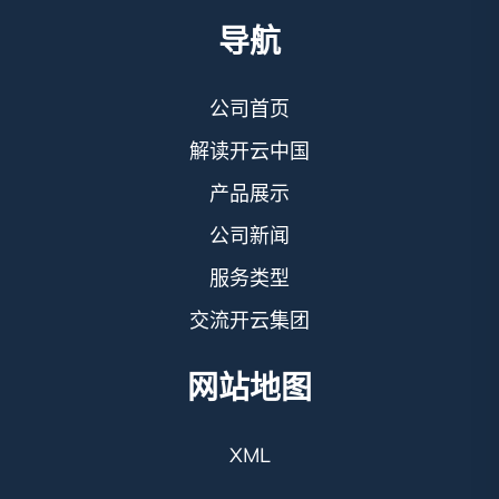
导航
公司首页
解读开云中国
产品展示
公司新闻
服务类型
交流开云集团
网站地图
XML