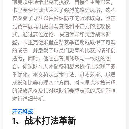
前曼联中场卡里克的执教。自接任主帅以来，
卡里克便为球队注入了强烈的攻势风格，这不
仅改变了球队以往稳健防守的战术取向，也在
比赛中展现出更具观赏性和冲击力的进攻模
式。通过高位逼抢、快速传导和灵活战术调
整，卡里克使米堡在新赛季初期就取得了可观
的成绩，并激发了球员们更高的比赛热情和创
造力。同时，他注重青训体系与一线队的融
合，使球队在人才储备和战术执行上实现了双
重优化。本文将从战术打法、进攻效率、球员
成长和比赛心理四个方面，对卡里克执教米堡
的强攻风格及其对球队新赛季表现的深远影响
进行详细分析。
开云科技
1、战术打法革新