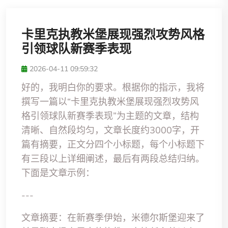
卡里克执教米堡展现强烈攻势风格
引领球队新赛季表现
2026-04-11 09:59:32
好的，我明白你的要求。根据你的指示，我将
撰写一篇以“卡里克执教米堡展现强烈攻势风
格引领球队新赛季表现”为主题的文章，结构
清晰、自然段均匀，文章长度约3000字，开
篇有摘要，正文分四个小标题，每个小标题下
有三段以上详细阐述，最后有两段总结归纳。
下面是文章示例：
---
文章摘要：在新赛季伊始，米德尔斯堡迎来了