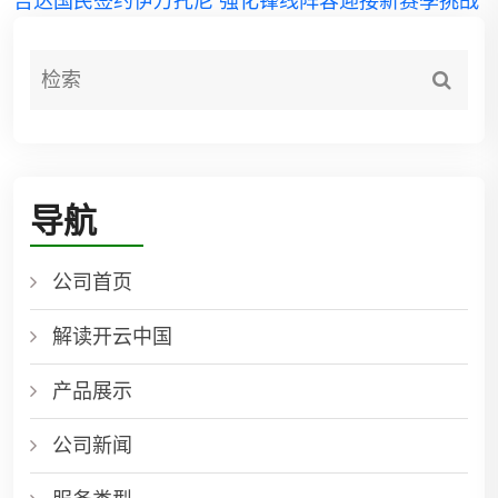
吉达国民签约伊万托尼 强化锋线阵容迎接新赛季挑战
导航
公司首页
解读开云中国
产品展示
公司新闻