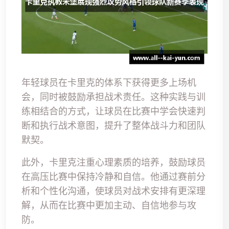
年轻球员在卡里克的体系下获得更多上场机
会，同时被鼓励承担战术责任。这种实践与训
练相结合的方式，让球员在比赛中学会快速判
断和执行战术意图，提升了整体战斗力和团队
默契。
此外，卡里克注重心理素质的培养，鼓励球员
在高压比赛中保持冷静和自信。他通过赛前分
析和个性化沟通，使球员对战术安排有更深理
解，从而在比赛中更加主动、自信地参与攻
防。