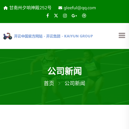
甘南州夕响神殿252号
gleeful@qq.com
公司新闻
首页
公司新闻