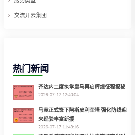
服务类型
交流开云集团
热门新闻
齐达内二度执掌皇马再启辉煌征程揭秘
2026-07-17 12:40:04
马竞正式签下阿斯皮利奎塔 强化防线迎
来经验丰富新援
2026-07-17 11:43:16