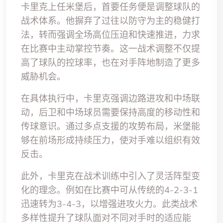
卡里克上任米堡后，首要任务便是调整球队的
战术体系。他摒弃了过往以防守为主的稳健打
法，转而强调全场高位压迫和快速推进，力求
在比赛中主动掌控节奏。这一战术调整不仅提
高了球队的控球率，也在对手阵地制造了更多
威胁机会。
在具体执行中，卡里克强调边路进攻和中场联
动，后卫和中场球员需要保持高度的移动性和
传球意识。通过多点支援的攻势布局，米堡能
够在前场形成持续压力，使对手难以组织有效
反击。
此外，卡里克在战术训练中引入了灵活阵型变
化的理念。例如在比赛中可从传统的4-2-3-1
迅速转为3-4-3，以增强进攻火力。此类战术
多样性提升了球队面对不同对手时的适应能