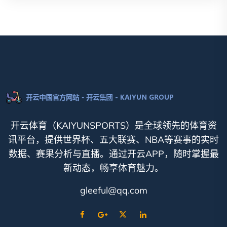
开云体育（KAIYUNSPORTS）是全球领先的体育资
讯平台，提供世界杯、五大联赛、NBA等赛事的实时
数据、赛果分析与直播。通过开云APP，随时掌握最
新动态，畅享体育魅力。
gleeful@qq.com