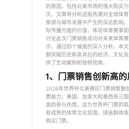
的原因，包括北美市场的强大购买力
次，文章将分析这股热潮对全球体育
旅游与城市发展中产生的深远影响。
际传播方面的价值，体现体育赛事如
讨论此次门票销售成功对未来体育赛
示。通过四个维度的深入分析，本文
额突破历史新高背后的经济、文化及
供了生动案例和独特视角。
1、门票销售创新高的
2026年世界杯北美赛区门票销售
费能力。美国、加拿大和墨西哥三国
高的参与热情，这为世界杯门票的高
有成熟的体育文化氛围，球迷群体庞
购买门票。