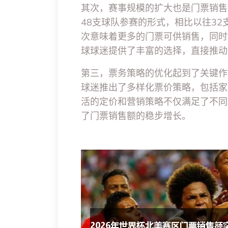
其次，赛事规模的扩大也是门票销售
48支球队参赛的形式，相比以往3
次意味着更多的门票可供销售，同时
球球迷提供了丰富的选择，直接推动
第三，票务策略的优化起到了关键作
球迷推出了多样化票价策略，包括家
活的定价和营销策略不仅满足了不同
了门票销售额的稳步增长。