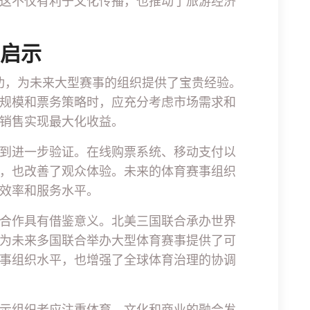
这不仅有利于文化传播，也推动了旅游经济
的启示
成功，为未来大型赛事的组织提供了宝贵经验。
规模和票务策略时，应充分考虑市场需求和
销售实现最大化收益。
到进一步验证。在线购票系统、移动支付以
，也改善了观众体验。未来的体育赛事组织
效率和服务水平。
合作具有借鉴意义。北美三国联合承办世界
为未来多国联合举办大型体育赛事提供了可
事组织水平，也增强了全球体育治理的协调
示组织者应注重体育、文化和商业的融合发