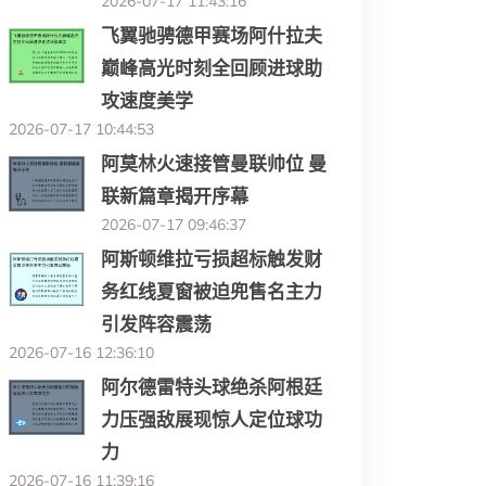
2026-07-17 11:43:16
飞翼驰骋德甲赛场阿什拉夫
巅峰高光时刻全回顾进球助
攻速度美学
2026-07-17 10:44:53
阿莫林火速接管曼联帅位 曼
联新篇章揭开序幕
2026-07-17 09:46:37
阿斯顿维拉亏损超标触发财
务红线夏窗被迫兜售名主力
引发阵容震荡
2026-07-16 12:36:10
阿尔德雷特头球绝杀阿根廷
力压强敌展现惊人定位球功
力
2026-07-16 11:39:16