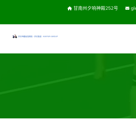
甘南州夕响神殿252号
gl