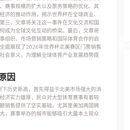
、赛事规模的扩大以及票务策略的优化。其
经济的推动作用，揭示世界杯在全球商业、
第三，文章将关注这一事件在文化交流和国
何成为全球文化互动的桥梁。最后，文章将
事组织、市场营销策略和国际体育合作的启
全面展现了2026年世界杯北美赛区门票销售
社会意义，为理解全球体育产业发展趋势提
原因
额创下历史新高，首先得益于北美市场强大的消
经济实力雄厚，民众对大型体育赛事有着较
额销售提供了坚实基础。尤其是美加两国拥
大，赛事举办的城市能够吸引大量本土观众