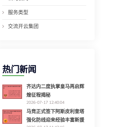
服务类型
交流开云集团
热门新闻
齐达内二度执掌皇马再启辉
煌征程揭秘
2026-07-17 12:40:04
马竞正式签下阿斯皮利奎塔
强化防线迎来经验丰富新援