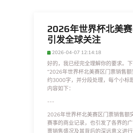
2026年世界杯北美
引发全球关注
2026-04-07 12:14:18
好的，我已经完全理解你的要求。下
“2026年世界杯北美赛区门票销售
约3000字，并分段处理，每个小标
内容如下：
---
2026年世界杯北美赛区门票销售
赛事的商业记录，也引发了各界的广
票销售盛况及其背后的深远意义进行