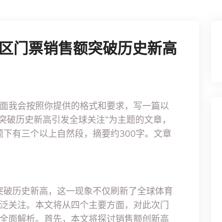
赛区门票销售额突破历史新高
面我会按照你提供的格式和要求，写一篇以
额突破历史新高引发全球关注”为主题的文章，
题下有三个以上自然段，摘要约300字。文章
额突破历史新高，这一现象不仅刷新了全球体育
泛关注。本文将从四个主要方面，对此次门
全面解析。首先，本文将探讨销售额创新高